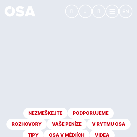
EN
NEZMEŠKEJTE
PODPORUJEME
ROZHOVORY
VAŠE PENÍZE
V RYTMU OSA
TIPY
OSA V MÉDIÍCH
VIDEA