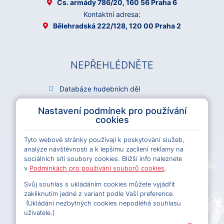
Čs. armády 786/20, 160 56 Praha 6
Kontaktní adresa:
Bělehradská 222/128, 120 00 Praha 2
NEPŘEHLÉDNĚTE
Databáze hudebních děl
Archiv OSA
Nastavení podmínek pro používání
Kariéra
cookies
Všeobecné podmínky e-shopu OSA
Tyto webové stránky používají k poskytování služeb,
Licenční podmínky e-shopu OSA
analýze návštěvnosti a k lepšímu zacílení reklamy na
Pravidla ochrany osobních údajů
sociálních sítí soubory cookies. Bližší info naleznete
Pravidla cookies
v
Podmínkách pro používání souborů cookies
.
Svůj souhlas s ukládáním cookies můžete vyjádřit
zakliknutím jedné z variant podle Vaší preference.
(Ukládání nezbytných cookies nepodléhá souhlasu
SLEDUJTE NÁS
uživatele.)