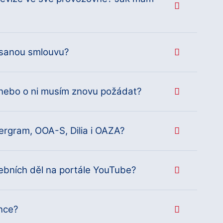
sanou smlouvu?
 nebo o ni musím znovu požádat?
ergram, OOA-S, Dilia i OAZA?
ebních děl na portále YouTube?
ence?