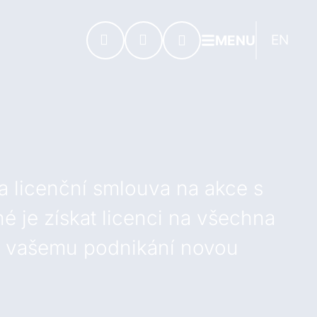
EN
MENU
a licenční smlouva na akce s
 je získat licenci na všechna
áší vašemu podnikání novou