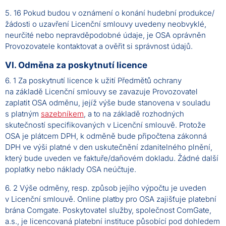
5. 16 Pokud budou v oznámení o konání hudební produkce/
žádosti o uzavření Licenční smlouvy uvedeny neobvyklé,
neurčité nebo nepravděpodobné údaje, je OSA oprávněn
Provozovatele kontaktovat a ověřit si správnost údajů.
VI. Odměna za poskytnutí licence
6. 1 Za poskytnutí licence k užití Předmětů ochrany
na základě Licenční smlouvy se zavazuje Provozovatel
zaplatit OSA odměnu, jejíž výše bude stanovena v souladu
s platným
sazebníkem
, a to na základě rozhodných
skutečností specifikovaných v Licenční smlouvě. Protože
OSA je plátcem DPH, k odměně bude připočtena zákonná
DPH ve výši platné v den uskutečnění zdanitelného plnění,
který bude uveden ve faktuře/daňovém dokladu. Žádné další
poplatky nebo náklady OSA neúčtuje.
6. 2 Výše odměny, resp. způsob jejího výpočtu je uveden
v Licenční smlouvě. Online platby pro OSA zajišťuje platební
brána Comgate. Poskytovatel služby, společnost ComGate,
a.s., je licencovaná platební instituce působící pod dohledem