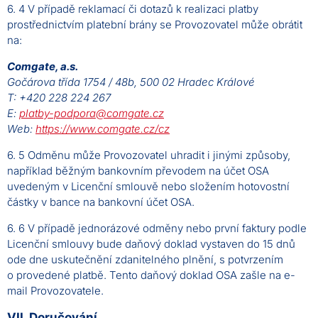
6. 4 V případě reklamací či dotazů k realizaci platby
prostřednictvím platební brány se Provozovatel může obrátit
na:
Comgate, a.s.
Gočárova třída 1754 / 48b, 500 02 Hradec Králové
T: +420 228 224 267
E:
platby-podpora@comgate.cz
Web:
https://www.comgate.cz/cz
6. 5 Odměnu může Provozovatel uhradit i jinými způsoby,
například běžným bankovním převodem na účet OSA
uvedeným v Licenční smlouvě nebo složením hotovostní
částky v bance na bankovní účet OSA.
6. 6 V případě jednorázové odměny nebo první faktury podle
Licenční smlouvy bude daňový doklad vystaven do 15 dnů
ode dne uskutečnění zdanitelného plnění, s potvrzením
o provedené platbě. Tento daňový doklad OSA zašle na e-
mail Provozovatele.
VII. Doručování