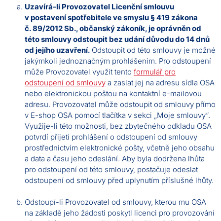
Uzavírá-li Provozovatel Licenční smlouvu
v postavení spotřebitele ve smyslu § 419 zákona
č. 89/2012 Sb., občanský zákoník, je oprávněn od
této smlouvy odstoupit bez udání důvodu do 14 dnů
od jejího uzavření.
Odstoupit od této smlouvy je možné
jakýmkoli jednoznačným prohlášením. Pro odstoupení
může Provozovatel využit tento
formulář pro
odstoupení od smlouvy
a zaslat jej na adresu sídla OSA
nebo elektronickou poštou na kontaktní e-mailovou
adresu. Provozovatel může odstoupit od smlouvy přímo
v E-shop OSA pomocí tlačítka v sekci „Moje smlouvy“.
Využije-li této možnosti, bez zbytečného odkladu OSA
potvrdí přijetí prohlášení o odstoupení od smlouvy
prostřednictvím elektronické pošty, včetně jeho obsahu
a data a času jeho odeslání. Aby byla dodržena lhůta
pro odstoupení od této smlouvy, postačuje odeslat
odstoupení od smlouvy před uplynutím příslušné lhůty.
Odstoupí-li Provozovatel od smlouvy, kterou mu OSA
na základě jeho žádosti poskytl licenci pro provozování