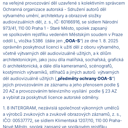
na veřejné provozování děl uzavřené s kolektivním správcem
Ochranná organizace autorská - Sdružení autorů děl
výtvarného umění, architektury a obrazové složky
audiovizuálních děl, z. s., IČ: 60166916, se sídlem Národní
973/41, 110 00 Praha 1 - Staré Město, spolek zapsaný
ve spolkovém rejstříku vedeném Městským soudem v Praze
oddíl L, vložka 5386 (dále jen „
OOA-S
“) ze dne 1. 8. 2025
oprávněn poskytnout licenci k užití děl z oboru výtvarného,
včetně výtvarných děl audiovizuálně užitých, a k dílům
architektonickým, jako jsou díla malířská, sochařská, grafická
či architektonická, a dále díla kameramanů, scénografů,
kostýmních výtvarníků, střihačů a jiných autorů výtvarných
děl audiovizuálně užitých („
předměty ochrany OOA-S
“)
jejich provozováním ze záznamu a jeho přenosem podle §
20 AZ a provozováním televizního vysílání podle § 23 AZ
a vybírat za poskytnutí licence autorské odměny.
1. 8 INTERGRAM, nezávislá společnost výkonných umělců
a výrobců zvukových a zvukově obrazových záznamů, z. s.,
IČO: 00537772, se sídlem Klimentská 1207/10, 110 00 Praha-
Nové Město, spolek zapsaný ve spolkovém rejstříku