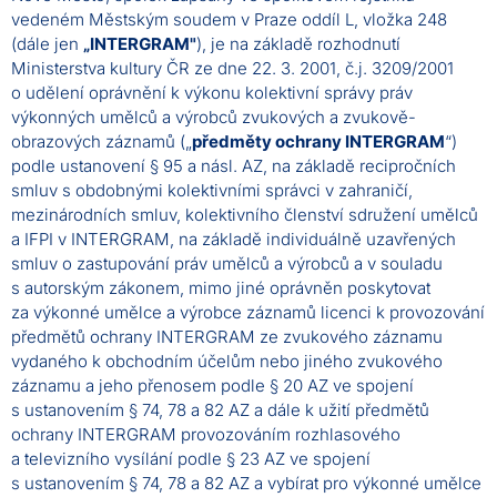
vedeném Městským soudem v Praze oddíl L, vložka 248
(dále jen
„INTERGRAM"
), je na základě rozhodnutí
Ministerstva kultury ČR ze dne 22. 3. 2001, č.j. 3209/2001
o udělení oprávnění k výkonu kolektivní správy práv
výkonných umělců a výrobců zvukových a zvukově-
obrazových záznamů („
předměty ochrany INTERGRAM
“)
podle ustanovení § 95 a násl. AZ, na základě recipročních
smluv s obdobnými kolektivními správci v zahraničí,
mezinárodních smluv, kolektivního členství sdružení umělců
a IFPI v INTERGRAM, na základě individuálně uzavřených
smluv o zastupování práv umělců a výrobců a v souladu
s autorským zákonem, mimo jiné oprávněn poskytovat
za výkonné umělce a výrobce záznamů licenci k provozování
předmětů ochrany INTERGRAM ze zvukového záznamu
vydaného k obchodním účelům nebo jiného zvukového
záznamu a jeho přenosem podle § 20 AZ ve spojení
s ustanovením § 74, 78 a 82 AZ a dále k užití předmětů
ochrany INTERGRAM provozováním rozhlasového
a televizního vysílání podle § 23 AZ ve spojení
s ustanovením § 74, 78 a 82 AZ a vybírat pro výkonné umělce