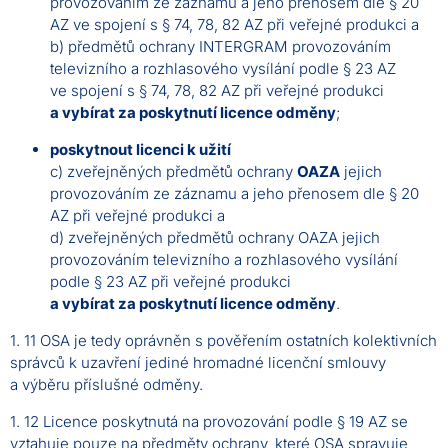
provozováním ze záznamu a jeho přenosem dle § 20
AZ ve spojení s § 74, 78, 82 AZ při veřejné produkci a
b) předmětů ochrany INTERGRAM provozováním
televizního a rozhlasového vysílání podle § 23 AZ
ve spojení s § 74, 78, 82 AZ při veřejné produkci
a vybírat za poskytnutí licence odměny
;
poskytnout licenci k užití
c) zveřejněných předmětů ochrany
OAZA
jejich
provozováním ze záznamu a jeho přenosem dle § 20
AZ při veřejné produkci a
d) zveřejněných předmětů ochrany OAZA jejich
provozováním televizního a rozhlasového vysílání
podle § 23 AZ při veřejné produkci
a vybírat za poskytnutí licence odměny
.
1. 11 OSA je tedy oprávněn s pověřením ostatních kolektivních
správců k uzavření jediné hromadné licenční smlouvy
a výběru příslušné odměny.
1. 12 Licence poskytnutá na provozování podle § 19 AZ se
vztahuje pouze na předměty ochrany, které OSA spravuje