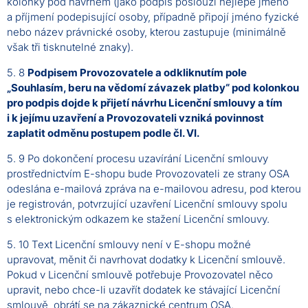
kolonky pod návrhem (jako podpis poslouží nejlépe jméno
a příjmení podepisující osoby, případně připojí jméno fyzické
nebo název právnické osoby, kterou zastupuje (minimálně
však tři tisknutelné znaky).
5. 8
Podpisem Provozovatele a odkliknutím pole
„Souhlasím, beru na vědomí závazek platby“ pod kolonkou
pro podpis dojde k přijetí návrhu Licenční smlouvy a tím
i k jejímu uzavření a Provozovateli vzniká povinnost
zaplatit odměnu postupem podle čl. VI.
5. 9 Po dokončení procesu uzavírání Licenční smlouvy
prostřednictvím E-shopu bude Provozovateli ze strany OSA
odeslána e-mailová zpráva na e-mailovou adresu, pod kterou
je registrován, potvrzující uzavření Licenční smlouvy spolu
s elektronickým odkazem ke stažení Licenční smlouvy.
5. 10 Text Licenční smlouvy není v E-shopu možné
upravovat, měnit či navrhovat dodatky k Licenční smlouvě.
Pokud v Licenční smlouvě potřebuje Provozovatel něco
upravit, nebo chce-li uzavřít dodatek ke stávající Licenční
smlouvě, obrátí se na zákaznické centrum OSA.