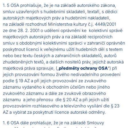
1. 5 OSA prohlašuje, že je na základě autorského zákona,
smluv uzavřených s hudebními skladateli, textaři, s dědici
autorských majetkových práv a hudebními nakladateli,
na základě rozhodnutí Ministerstva kultury č.j. 4449/2001
ze dne 28. 2. 2001 o udělení oprávnění ke kolektivní správě
majetkových autorských práv a na základě recipročních
smluv s obdobnými kolektivními správci v zahraničí oprávněn
poskytnout licenci k veřejnému užití hudebních děl s textem
nebo bez textu českých a zahraničních skladatelů, autorů
zhudebněných textů, a dalších nositelů práv, jejichž autorská
majetková práva spravuje, („
předměty ochrany OSA
“) při
jejich provozování formou živého nedivadelního provedení
podle § 19 AZ a při jejich provozování ze zvukového
záznamu vydaného k obchodním účelům nebo jiného
zvukového záznamu a dále ze zvukově obrazového
záznamu a jeho přenosu dle § 20 AZ a při jejich užití
provozováním rozhlasového a televizního vysílání dle § 23
AZ a vybírat za poskytnutí licence autorské odměny.
1. 6 OSA dále prohlašuje, že je na základě Smlouvy