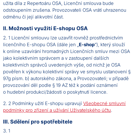
užita díla z Repertoáru OSA, Licenční smlouva bude
odstoupením zrušena. Provozovateli OSA vrátí uhrazenou
odměnu či její alikvotní část.
II. Možnosti využití E-shopu OSA
2. 1 Licenční smlouvu lze uzavřít rovněž prostřednictvím
licenčního E-shopu OSA (dále jen „
E-shop
“), který slouží
k online uzavírání hromadných Licenčních smluv mezi OSA
jako kolektivním správcem a v zastoupení dalších
kolektivních správců uvedených výše, od nichž je OSA
pověřen k výkonu kolektivní správy ve smyslu ustanovení §
97g písm. b) autorského zákona, a Provozovateli; v případě
provozování děl podle § 19 AZ též k podání oznámení
o hudební produkci/žádosti o poskytnutí licence.
2. 2 Podmínky užití E-shopu upravují
Všeobecné smluvní
podmínky pro zřízení a užívání Uživatelského účtu
.
III. Sdělení pro spotřebitele
3. 1