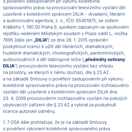
o pověření zastupováním při výkonu kolektivně
spravovaného práva na provozování televizního vysílání děl
uzavřené s kolektivním správcem DILIA – divadelní, literární
a audiovizuální agentura, z. s., IČO: 65401875, se sídlem
Krátkého 1, 190 00 Praha 9, spolkem zapsaným ve spolkovém
rejstříku vedeném Městským soudem v Praze oddíl L, vložka
7695 (dále jen
„DILIA“
) ze dne 28. 1. 2015 oprávněn
poskytnout licenci k užití děl literárních, dramatických,
hudebně dramatických, choreografických, pantomimických,
audiovizuálních a děl dabingové režie („
předměty ochrany
DILIA
“) provozováním televizního vysílání bez ohledu
na prostory, ve kterých k němu dochází, dle § 23 AZ
a na základě Smlouvy o pověření zastupováním při výkonu
kolektivně spravovaného práva na provozování rozhlasového
vysílání děl uzavřené s kolektivním správcem DILIA dne
23. 4. 2009 provozováním rozhlasového vysílání na pokojích
ubytovacích zařízení dle § 23 AZ a vybírat za poskytnutí
licence autorské odměny.
1. 7 OSA dále prohlašuje, že je na základě Smlouvy
o pověření výkonem kolektivně spravovaného práva