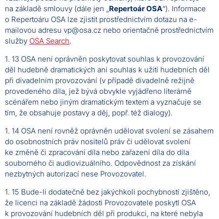
na základě smlouvy (dále jen „
Repertoár OSA
“). Informace
o Repertoáru OSA lze zjistit prostřednictvím dotazu na e-
mailovou adresu vp@osa.cz nebo orientačně prostřednictvím
služby
OSA Search
.
1. 13 OSA není oprávněn poskytovat souhlas k provozování
děl hudebně dramatických ani souhlas k užití hudebních děl
při divadelním provozování (v případě divadelně režijně
provedeného díla, jež bývá obvykle vyjádřeno literárně
scénářem nebo jiným dramatickým textem a vyznačuje se
tím, že obsahuje postavy a děj, popř. též dialogy).
1. 14 OSA není rovněž oprávněn udělovat svolení se zásahem
do osobnostních práv nositelů práv či udělovat svolení
ke změně či zpracování díla nebo zařazení díla do díla
souborného či audiovizuálního. Odpovědnost za získání
nezbytných autorizací nese Provozovatel.
1. 15 Bude-li dodatečně bez jakýchkoli pochybností zjištěno,
že licenci na základě žádosti Provozovatele poskytl OSA
k provozování hudebních děl při produkci, na které nebyla