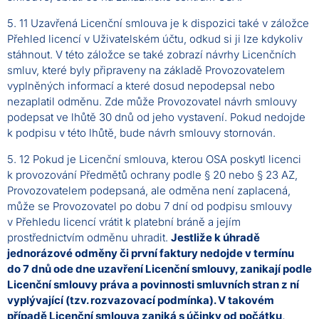
5. 11 Uzavřená Licenční smlouva je k dispozici také v záložce
Přehled licencí v Uživatelském účtu, odkud si ji lze kdykoliv
stáhnout. V této záložce se také zobrazí návrhy Licenčních
smluv, které byly připraveny na základě Provozovatelem
vyplněných informací a které dosud nepodepsal nebo
nezaplatil odměnu. Zde může Provozovatel návrh smlouvy
podepsat ve lhůtě 30 dnů od jeho vystavení. Pokud nedojde
k podpisu v této lhůtě, bude návrh smlouvy stornován.
5. 12 Pokud je Licenční smlouva, kterou OSA poskytl licenci
k provozování Předmětů ochrany podle § 20 nebo § 23 AZ,
Provozovatelem podepsaná, ale odměna není zaplacená,
může se Provozovatel po dobu 7 dní od podpisu smlouvy
v Přehledu licencí vrátit k platební bráně a jejím
prostřednictvím odměnu uhradit.
Jestliže k úhradě
jednorázové odměny či první faktury nedojde v termínu
do 7 dnů ode dne uzavření Licenční smlouvy, zanikají podle
Licenční smlouvy práva a povinnosti smluvních stran z ní
vyplývající (tzv. rozvazovací podmínka). V takovém
případě Licenční smlouva zaniká s účinky od počátku,