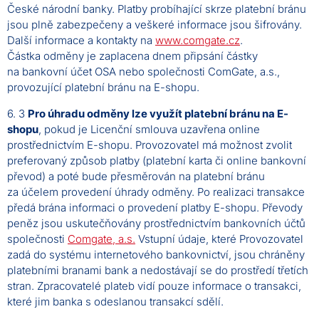
České národní banky. Platby probíhající skrze platební bránu
jsou plně zabezpečeny a veškeré informace jsou šifrovány.
Další informace a kontakty na
www.comgate.cz
.
Částka odměny je zaplacena dnem připsání částky
na bankovní účet OSA nebo společnosti ComGate, a.s.,
provozující platební bránu na E-shopu.
6. 3
Pro úhradu odměny lze využít platební bránu na E-
shopu
, pokud je Licenční smlouva uzavřena online
prostřednictvím E-shopu. Provozovatel má možnost zvolit
preferovaný způsob platby (platební karta či online bankovní
převod) a poté bude přesměrován na platební bránu
za účelem provedení úhrady odměny. Po realizaci transakce
předá brána informaci o provedení platby E-shopu. Převody
peněz jsou uskutečňovány prostřednictvím bankovních účtů
společnosti
Comgate, a.s.
Vstupní údaje, které Provozovatel
zadá do systému internetového bankovnictví, jsou chráněny
platebními branami bank a nedostávají se do prostředí třetích
stran. Zpracovatelé plateb vidí pouze informace o transakci,
které jim banka s odeslanou transakcí sdělí.