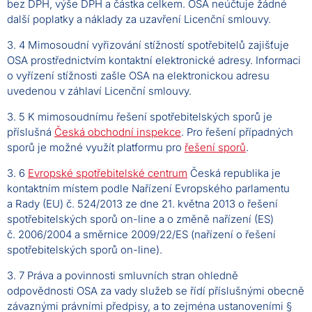
bez DPH, výše DPH a částka celkem. OSA neúčtuje žádné
další poplatky a náklady za uzavření Licenční smlouvy.
3. 4 Mimosoudní vyřizování stížností spotřebitelů zajišťuje
OSA prostřednictvím kontaktní elektronické adresy. Informaci
o vyřízení stížnosti zašle OSA na elektronickou adresu
uvedenou v záhlaví Licenční smlouvy.
3. 5 K mimosoudnímu řešení spotřebitelských sporů je
příslušná
Česká obchodní inspekce
. Pro řešení případných
sporů je možné využít platformu pro
řešení sporů
.
3. 6
Evropské spotřebitelské centrum
Česká republika je
kontaktním místem podle Nařízení Evropského parlamentu
a Rady (EU) č. 524/2013 ze dne 21. května 2013 o řešení
spotřebitelských sporů on-line a o změně nařízení (ES)
č. 2006/2004 a směrnice 2009/22/ES (nařízení o řešení
spotřebitelských sporů on-line).
3. 7 Práva a povinnosti smluvních stran ohledně
odpovědnosti OSA za vady služeb se řídí příslušnými obecně
závaznými právními předpisy, a to zejména ustanoveními §