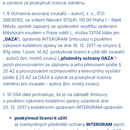
a výrobce za poskytnutí licence odměnu.
1. 9 Ochranná asociace zvukařů – autorů, z. s., IČO:
26630192, se sídlem Národní 973/41, 110 00 Praha 1 - Staré
Město, spolek zapsaný ve spolkovém rejstříku vedeném
Městským soudem v Praze oddíl L, vložka 13704 (dále jen
„OAZA“
), oprávnila INTERGRAM Smlouvou o pověření
výkonem kolektivní správy ze dne 18. 12. 2017 ve smyslu §
97g odst. 1 písm. b) AZ poskytovat licenci k užití děl zvukařů
- autorů (tzv. mistrů zvuku) („
předměty ochrany OAZA
“)
jejich provozováním ze záznamu a jeho přenosem podle §
20 AZ a provozováním rozhlasového a televizního vysílání
podle § 23 AZ za OAZA a vybírat za poskytnutí licence
odměnu pro zvukaře - autory (tzv. mistry zvuku).
1. 10 OSA dále prohlašuje, že je na základě Smlouvy
o pověření výkonem kolektivní správy uzavřené dne
20. 12. 2017 s kolektivním správcem INTERGRAM oprávněn:
poskytnout licenci k užití
a) zveřejněných předmětů ochrany
INTERGRAM
jejich