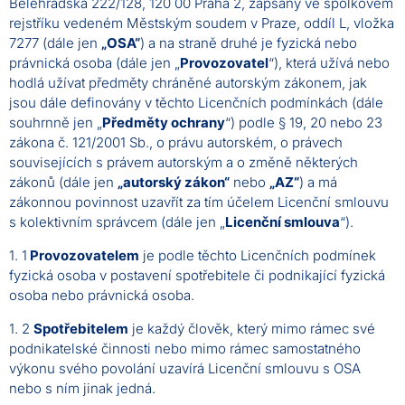
Bělehradská 222/128, 120 00 Praha 2, zapsaný ve spolkovém
rejstříku vedeném Městským soudem v Praze, oddíl L, vložka
7277 (dále jen
„OSA“
) a na straně druhé je fyzická nebo
právnická osoba (dále jen „
Provozovatel
“), která užívá nebo
hodlá užívat předměty chráněné autorským zákonem, jak
jsou dále definovány v těchto Licenčních podmínkách (dále
souhrnně jen „
Předměty ochrany
“) podle § 19, 20 nebo 23
zákona č. 121/2001 Sb., o právu autorském, o právech
souvisejících s právem autorským a o změně některých
zákonů (dále jen
„autorský zákon“
nebo
„AZ“
) a má
zákonnou povinnost uzavřít za tím účelem Licenční smlouvu
s kolektivním správcem (dále jen „
Licenční smlouva
“).
1. 1
Provozovatelem
je podle těchto Licenčních podmínek
fyzická osoba v postavení spotřebitele či podnikající fyzická
osoba nebo právnická osoba.
1. 2
Spotřebitelem
je každý člověk, který mimo rámec své
podnikatelské činnosti nebo mimo rámec samostatného
výkonu svého povolání uzavírá Licenční smlouvu s OSA
nebo s ním jinak jedná.