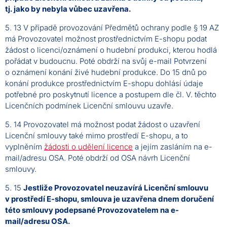
tj. jako by nebyla vůbec uzavřena.
5. 13 V případě provozování Předmětů ochrany podle § 19 AZ
má Provozovatel možnost prostřednictvím E-shopu podat
žádost o licenci/oznámení o hudební produkci, kterou hodlá
pořádat v budoucnu. Poté obdrží na svůj e-mail Potvrzení
o oznámení konání živé hudební produkce. Do 15 dnů po
konání produkce prostřednictvím E-shopu dohlásí údaje
potřebné pro poskytnutí licence a postupem dle čl. V. těchto
Licenčních podmínek Licenční smlouvu uzavře.
5. 14 Provozovatel má možnost podat žádost o uzavření
Licenční smlouvy také mimo prostředí E-shopu, a to
vyplněním
žádosti o udělení licence
a jejím zasláním na e-
mail/adresu OSA. Poté obdrží od OSA návrh Licenční
smlouvy.
5. 15
Jestliže Provozovatel neuzavírá Licenční smlouvu
v prostředí E-shopu, smlouva je uzavřena dnem doručení
této smlouvy podepsané Provozovatelem na e-
mail/adresu OSA.