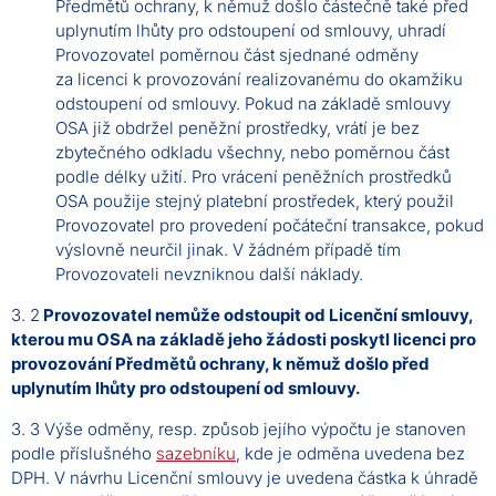
Předmětů ochrany, k němuž došlo částečně také před
uplynutím lhůty pro odstoupení od smlouvy, uhradí
Provozovatel poměrnou část sjednané odměny
za licenci k provozování realizovanému do okamžiku
odstoupení od smlouvy. Pokud na základě smlouvy
OSA již obdržel peněžní prostředky, vrátí je bez
zbytečného odkladu všechny, nebo poměrnou část
podle délky užití. Pro vrácení peněžních prostředků
OSA použije stejný platební prostředek, který použil
Provozovatel pro provedení počáteční transakce, pokud
výslovně neurčil jinak. V žádném případě tím
Provozovateli nevzniknou další náklady.
3. 2
Provozovatel nemůže odstoupit od Licenční smlouvy,
kterou mu OSA na základě jeho žádosti poskytl licenci pro
provozování Předmětů ochrany, k němuž došlo před
uplynutím lhůty pro odstoupení od smlouvy.
3. 3 Výše odměny, resp. způsob jejího výpočtu je stanoven
podle příslušného
sazebníku
, kde je odměna uvedena bez
DPH. V návrhu Licenční smlouvy je uvedena částka k úhradě