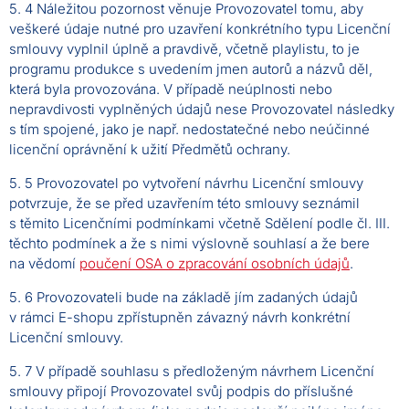
5. 4 Náležitou pozornost věnuje Provozovatel tomu, aby
veškeré údaje nutné pro uzavření konkrétního typu Licenční
smlouvy vyplnil úplně a pravdivě, včetně playlistu, to je
programu produkce s uvedením jmen autorů a názvů děl,
která byla provozována. V případě neúplnosti nebo
nepravdivosti vyplněných údajů nese Provozovatel následky
s tím spojené, jako je např. nedostatečné nebo neúčinné
licenční oprávnění k užití Předmětů ochrany.
5. 5 Provozovatel po vytvoření návrhu Licenční smlouvy
potvrzuje, že se před uzavřením této smlouvy seznámil
s těmito Licenčními podmínkami včetně Sdělení podle čl. III.
těchto podmínek a že s nimi výslovně souhlasí a že bere
na vědomí
poučení OSA o zpracování osobních údajů
.
5. 6 Provozovateli bude na základě jím zadaných údajů
v rámci E-shopu zpřístupněn závazný návrh konkrétní
Licenční smlouvy.
5. 7 V případě souhlasu s předloženým návrhem Licenční
smlouvy připojí Provozovatel svůj podpis do příslušné