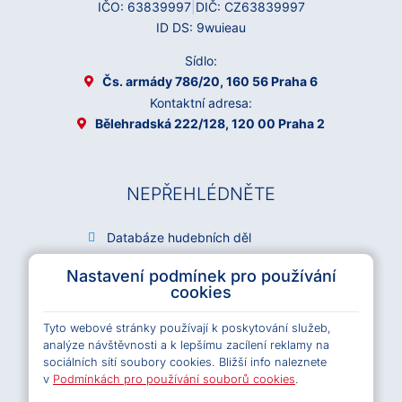
IČO: 63839997
|
DIČ: CZ63839997
ID DS: 9wuieau
Sídlo:
Čs. armády 786/20, 160 56 Praha 6
Kontaktní adresa:
Bělehradská 222/128, 120 00 Praha 2
NEPŘEHLÉDNĚTE
Databáze hudebních děl
Archiv OSA
Nastavení podmínek pro používání
Kariéra
cookies
Všeobecné podmínky e-shopu OSA
Tyto webové stránky používají k poskytování služeb,
Licenční podmínky e-shopu OSA
analýze návštěvnosti a k lepšímu zacílení reklamy na
Pravidla ochrany osobních údajů
sociálních sítí soubory cookies. Bližší info naleznete
Pravidla cookies
v
Podmínkách pro používání souborů cookies
.