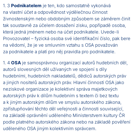
1. 3
Podnikatelem
je ten, kdo samostatně vykonává
na vlastní účet a odpovědnost výdělečnou činnost
živnostenským nebo obdobným způsobem se záměrem činit
tak soustavně za účelem dosažení zisku, popřípadě osoba,
která jedná jménem nebo na účet podnikatele. Uvede-li
Provozovatel – fyzická osoba své identifikační číslo, pak bere
na vědomí, že je ve smluvním vztahu s OSA považován
za podnikatele a platí pro něj pravidla pro podnikatele.
1. 4
OSA
je samosprávnou organizací autorů hudebních děl,
autorů slovesných děl užívaných ve spojení s díly
hudebními, hudebních nakladatelů, dědiců autorských práv
a jiných nositelů autorských práv. Hlavní činností OSA jako
neziskové organizace je kolektivní správa majetkových
autorských práv k dílům hudebním s textem či bez textu
a k jiným autorským dílům ve smyslu autorského zákona,
zpřístupňování těchto děl veřejnosti a činnosti související,
na základě oprávnění uděleného Ministerstvem kultury ČR
podle platného autorského zákona nebo na základě pověření
uděleného OSA jiným kolektivním správcem.