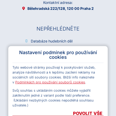
Kontaktní adresa:
Bělehradská 222/128, 120 00 Praha 2
NEPŘEHLÉDNĚTE
Databáze hudebních děl
Archiv OSA
Nastavení podmínek pro používání
Kariéra
cookies
Všeobecné podmínky e-shopu OSA
Tyto webové stránky používají k poskytování služeb,
Licenční podmínky e-shopu OSA
analýze návštěvnosti a k lepšímu zacílení reklamy na
Pravidla ochrany osobních údajů
sociálních sítí soubory cookies. Bližší info naleznete
Pravidla cookies
v
Podmínkách pro používání souborů cookies
.
Svůj souhlas s ukládáním cookies můžete vyjádřit
zakliknutím jedné z variant podle Vaší preference.
(Ukládání nezbytných cookies nepodléhá souhlasu
SLEDUJTE NÁS
uživatele.)
POVOLIT VŠE