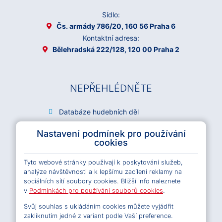
Sídlo:
Čs. armády 786/20, 160 56 Praha 6
Kontaktní adresa:
Bělehradská 222/128, 120 00 Praha 2
NEPŘEHLÉDNĚTE
Databáze hudebních děl
Archiv OSA
Nastavení podmínek pro používání
Kariéra
cookies
Všeobecné podmínky e-shopu OSA
Tyto webové stránky používají k poskytování služeb,
Licenční podmínky e-shopu OSA
analýze návštěvnosti a k lepšímu zacílení reklamy na
Pravidla ochrany osobních údajů
sociálních sítí soubory cookies. Bližší info naleznete
Pravidla cookies
v
Podmínkách pro používání souborů cookies
.
Svůj souhlas s ukládáním cookies můžete vyjádřit
zakliknutím jedné z variant podle Vaší preference.