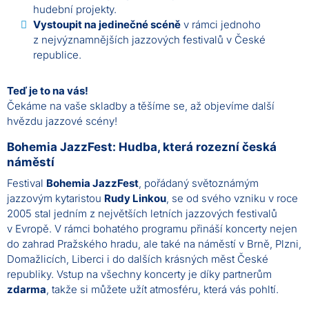
hudební projekty.
Vystoupit na jedinečné scéně
v rámci jednoho
z nejvýznamnějších jazzových festivalů v České
republice.
Teď je to na vás!
Čekáme na vaše skladby a těšíme se, až objevíme další
hvězdu jazzové scény!
Bohemia JazzFest: Hudba, která rozezní česká
náměstí
Festival
Bohemia JazzFest
, pořádaný světoznámým
jazzovým kytaristou
Rudy Linkou
, se od svého vzniku v roce
2005 stal jedním z největších letních jazzových festivalů
v Evropě. V rámci bohatého programu přináší koncerty nejen
do zahrad Pražského hradu, ale také na náměstí v Brně, Plzni,
Domažlicích, Liberci i do dalších krásných měst České
republiky. Vstup na všechny koncerty je díky partnerům
zdarma
, takže si můžete užít atmosféru, která vás pohltí.