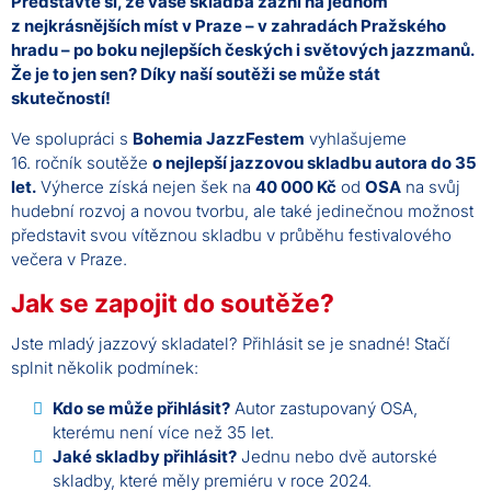
Představte si, že vaše skladba zazní na jednom
z nejkrásnějších míst v Praze – v zahradách Pražského
hradu – po boku nejlepších českých i světových jazzmanů.
Že je to jen sen? Díky naší soutěži se může stát
skutečností!
Ve spolupráci s
Bohemia JazzFestem
vyhlašujeme
16. ročník soutěže
o nejlepší jazzovou skladbu autora do 35
let.
Výherce získá nejen šek na
40 000 Kč
od
OSA
na svůj
hudební rozvoj a novou tvorbu, ale také jedinečnou možnost
představit svou vítěznou skladbu v průběhu festivalového
večera v Praze.
Jak se zapojit do soutěže?
Jste mladý jazzový skladatel? Přihlásit se je snadné! Stačí
splnit několik podmínek:
Kdo se může přihlásit?
Autor zastupovaný OSA,
kterému není více než 35 let.
Jaké skladby přihlásit?
Jednu nebo dvě autorské
skladby, které měly premiéru v roce 2024.