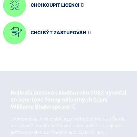
CHCI KOUPIT LICENCI
CHCI BÝT ZASTUPOVÁN
Nejlepší jazzová skladba roku 2022 vychází
ze sonetové formy milostných básní
Williama Shakespeara
Trombonista a skladatel jazzové hudby Richard Šanda
se stal vítězem třináctého ročníku soutěže o nejlepší
jazzovou skladbu mladých autorů do 35 let,…