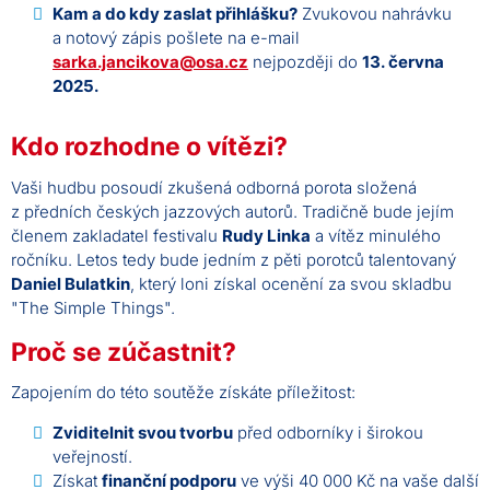
Kam a do kdy zaslat přihlášku?
Zvukovou nahrávku
a notový zápis pošlete na e-mail
sarka.jancikova@osa.cz
nejpozději do
13. června
2025.
Kdo rozhodne o vítězi?
Vaši hudbu posoudí zkušená odborná porota složená
z předních českých jazzových autorů. Tradičně bude jejím
členem zakladatel festivalu
Rudy Linka
a vítěz minulého
ročníku. Letos tedy bude jedním z pěti porotců talentovaný
Daniel Bulatkin
, který loni získal ocenění za svou skladbu
"The Simple Things".
Proč se zúčastnit?
Zapojením do této soutěže získáte příležitost:
Zviditelnit svou tvorbu
před odborníky i širokou
veřejností.
Získat
finanční podporu
ve výši 40 000 Kč na vaše další