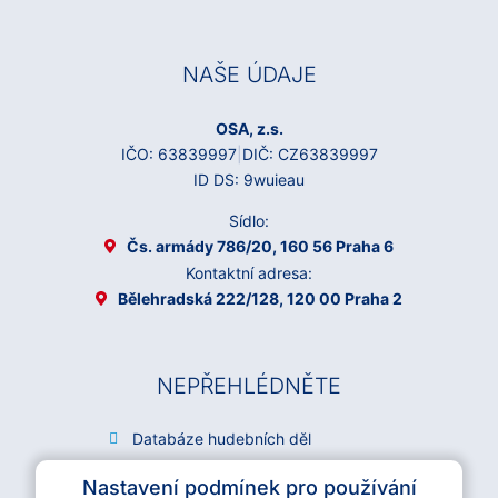
NAŠE ÚDAJE
OSA, z.s.
IČO: 63839997
|
DIČ: CZ63839997
ID DS: 9wuieau
Sídlo:
Čs. armády 786/20, 160 56 Praha 6
Kontaktní adresa:
Bělehradská 222/128, 120 00 Praha 2
NEPŘEHLÉDNĚTE
Databáze hudebních děl
Archiv OSA
Nastavení podmínek pro používání
Kariéra