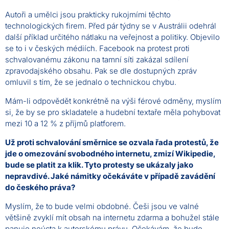
Autoři a umělci jsou prakticky rukojmími těchto
technologických firem. Před pár týdny se v Austrálii odehrál
další příklad určitého nátlaku na veřejnost a politiky. Objevilo
se to i v českých médiích. Facebook na protest proti
schvalovanému zákonu na tamní síti zakázal sdílení
zpravodajského obsahu. Pak se dle dostupných zpráv
omluvil s tím, že se jednalo o technickou chybu.
Mám-li odpovědět konkrétně na výši férové odměny, myslím
si, že by se pro skladatele a hudební textaře měla pohybovat
mezi 10 a 12 % z příjmů platforem.
Už proti schvalování směrnice se ozvala řada protestů, že
jde o omezování svobodného internetu, zmizí Wikipedie,
bude se platit za klik. Tyto protesty se ukázaly jako
nepravdivé. Jaké námitky očekáváte v případě zavádění
do českého práva?
Myslím, že to bude velmi obdobné. Češi jsou ve valné
většině zvyklí mít obsah na internetu zdarma a bohužel stále
panuje neúcta k autorskému právu. Očekávám, že bude