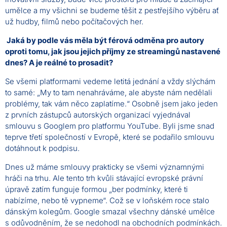
umělce a my všichni se budeme těšit z pestřejšího výběru ať
už hudby, filmů nebo počítačových her.
Jaká by podle vás měla být férová odměna pro autory
oproti tomu, jak jsou jejich příjmy ze streamingů nastavené
dnes? A je reálné to prosadit?
Se všemi platformami vedeme letitá jednání a vždy slýchám
to samé: „My to tam nenahráváme, ale abyste nám nedělali
problémy, tak vám něco zaplatíme.“ Osobně jsem jako jeden
z prvních zástupců autorských organizací vyjednával
smlouvu s Googlem pro platformu YouTube. Byli jsme snad
teprve třetí společností v Evropě, které se podařilo smlouvu
dotáhnout k podpisu.
Dnes už máme smlouvy prakticky se všemi významnými
hráči na trhu. Ale tento trh kvůli stávající evropské právní
úpravě zatím funguje formou „ber podmínky, které ti
nabízíme, nebo tě vypneme“. Což se v loňském roce stalo
dánským kolegům. Google smazal všechny dánské umělce
s odůvodněním, že se nedohodl na obchodních podmínkách.