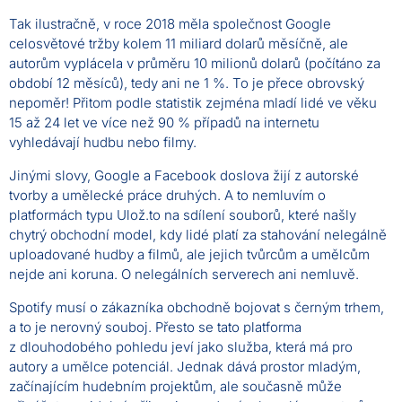
Tak ilustračně, v roce 2018 měla společnost Google
celosvětové tržby kolem 11 miliard dolarů měsíčně, ale
autorům vyplácela v průměru 10 milionů dolarů (počítáno za
období 12 měsíců), tedy ani ne 1 %. To je přece obrovský
nepoměr! Přitom podle statistik zejména mladí lidé ve věku
15 až 24 let ve více než 90 % případů na internetu
vyhledávají hudbu nebo filmy.
Jinými slovy, Google a Facebook doslova žijí z autorské
tvorby a umělecké práce druhých. A to nemluvím o
platformách typu Ulož.to na sdílení souborů, které našly
chytrý obchodní model, kdy lidé platí za stahování nelegálně
uploadované hudby a filmů, ale jejich tvůrcům a umělcům
nejde ani koruna. O nelegálních serverech ani nemluvě.
Spotify musí o zákazníka obchodně bojovat s černým trhem,
a to je nerovný souboj. Přesto se tato platforma
z dlouhodobého pohledu jeví jako služba, která má pro
autory a umělce potenciál. Jednak dává prostor mladým,
začínajícím hudebním projektům, ale současně může