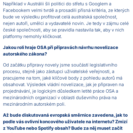
Například v Austrálii šli politici do střetu s Googlem a
Facebookem velmi tvrdě a prosadili přísná kritéria, ze kterých
bude ve výsledku profitovat celá australská společnost,
nejen autoři, umělci a vydavatelé novin. Je tedy v zájmu celé
české společnosti, aby se pravidla nastavila tak, aby v nich
platformy nemohly kličkovat.
Jakou roli hraje OSA při přípravách návrhu novelizace
autorského zákona?
Od začátku přípravy novely jsme součástí legislativního
procesu, stejně jako zástupci uživatelské veřejnosti, a
pracujeme na tom, jaké klíčové body z pohledu autorů má
obsahovat. Výsledek vládní novelizace, jak je připraven na
projednávání, je logickým důsledkem letité práce OSA a
mezinárodních organizací v oblasti duševního práva na
mezinárodním autorském poli.
Až bude diskutovaná evropská směrnice zavedena, jak to
podle vás ovlivní koncového uživatele na internetu? Zmizí
z YouTube nebo Spotify obsah? Bude za něj muset začít