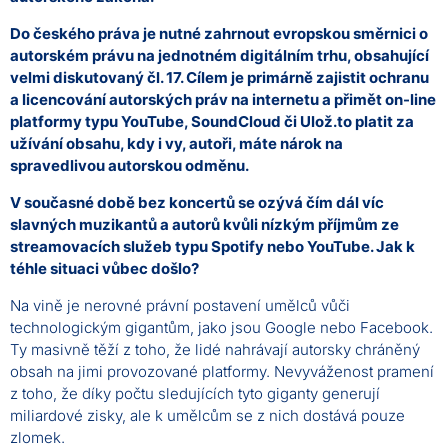
Do českého práva je nutné zahrnout evropskou směrnici o
autorském právu na jednotném digitálním trhu, o
bsahující
velmi diskutovaný čl. 17. Cílem je primárně zajistit ochranu
a licencování autorských práv na internetu a přimět on-line
platformy typu YouTube, SoundCloud či Ulož.to platit za
užívání obsahu, kdy i vy, autoři, máte nárok na
spravedlivou autorskou odměnu.
V současné době bez koncertů se ozývá čím dál víc
slavných muzikantů a autorů kvůli nízkým příjmům ze
streamovacích služeb typu Spotify nebo YouTube. Jak k
téhle situaci vůbec došlo?
Na vině je nerovné právní postavení umělců vůči
technologickým gigantům, jako jsou Google nebo Facebook.
Ty masivně těží z toho, že lidé nahrávají autorsky chráněný
obsah na jimi provozované platformy. Nevyváženost pramení
z toho, že díky počtu sledujících tyto giganty generují
miliardové zisky, ale k umělcům se z nich dostává pouze
zlomek.