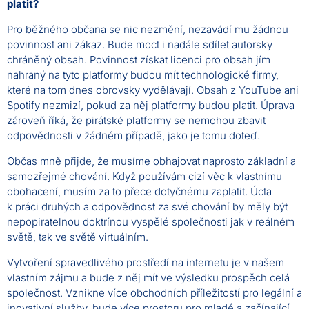
platit?
Pro běžného občana se nic nezmění, nezavádí mu žádnou
povinnost ani zákaz. Bude moct i nadále sdílet autorsky
chráněný obsah. Povinnost získat licenci pro obsah jím
nahraný na tyto platformy budou mít technologické firmy,
které na tom dnes obrovsky vydělávají. Obsah z YouTube ani
Spotify nezmizí, pokud za něj platformy budou platit. Úprava
zároveň říká, že pirátské platformy se nemohou zbavit
odpovědnosti v žádném případě, jako je tomu doteď.
Občas mně přijde, že musíme obhajovat naprosto základní a
samozřejmé chování. Když používám cizí věc k vlastnímu
obohacení, musím za to přece dotyčnému zaplatit. Úcta
k práci druhých a odpovědnost za své chování by měly být
nepopiratelnou doktrínou vyspělé společnosti jak v reálném
světě, tak ve světě virtuálním.
Vytvoření spravedlivého prostředí na internetu je v našem
vlastním zájmu a bude z něj mít ve výsledku prospěch celá
společnost. Vznikne více obchodních příležitostí pro legální a
inovativní služby, bude více prostoru pro mladé a začínající