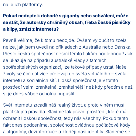
na jejich platformy.
Pokud nedojde k dohodě s giganty nebo schválení, může
se stát, že autorsky chráněný obsah, třeba české písničky
a klipy, zmizí z internetu?
Pevně věříme, že k tomu nedojde. Ovšem vyloučit to zcela
nelze, jak jsem uvedl na příkladech z Austrálie nebo Dánska.
Přesto česká společnost nesmí těmto tlakům podlehnout! Jak
se ukazuje na případu australské vlády a tamních
spotřebitelských organizací, lze takové případy ustát. Naše
životy se čím dál více přelévají do světa virtuálního – světa
internetu a sociálních sítí. Lidská společnost je v tomto
prostředí velmi zranitelná, zranitelnější než kdy předtím a než
si je dnes vůbec ochotna připustit.
Svět internetu zrcadlí náš reálný život, a proto v něm musí
platit stejná pravidla. Stavíme tak právní prostředí, které má
ochránit lidskou společnost, tedy nás všechny. Pokud tento
fakt dnes podceníme, společnost ovládnou počítačové kódy
a algoritmy, dezinformace a zloději naší identity. Staneme se