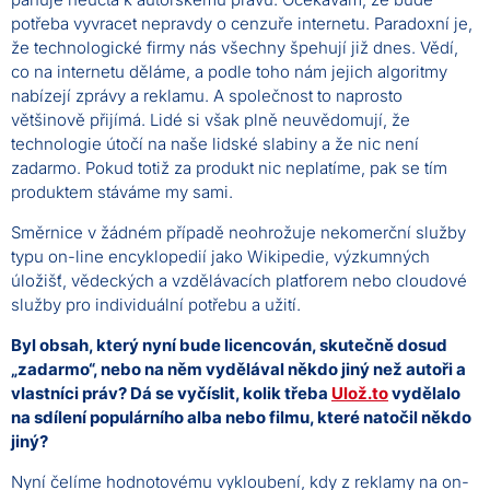
potřeba vyvracet nepravdy o cenzuře internetu. Paradoxní je,
že technologické firmy nás všechny špehují již dnes. Vědí,
co na internetu děláme, a podle toho nám jejich algoritmy
nabízejí zprávy a reklamu. A společnost to naprosto
většinově přijímá. Lidé si však plně neuvědomují, že
technologie útočí na naše lidské slabiny a že nic není
zadarmo. Pokud totiž za produkt nic neplatíme, pak se tím
produktem stáváme my sami.
Směrnice v žádném případě neohrožuje nekomerční služby
typu on-line encyklopedií jako Wikipedie, výzkumných
úložišť, vědeckých a vzdělávacích platforem nebo cloudové
služby pro individuální potřebu a užití.
Byl obsah, který nyní bude licencován, skutečně dosud
„zadarmo“, nebo na něm vydělával někdo jiný než autoři a
vlastníci práv? Dá se vyčíslit, kolik třeba
Ulož.to
vydělalo
na sdílení populárního alba nebo filmu, které natočil někdo
jiný?
Nyní čelíme hodnotovému vykloubení, kdy z reklamy na on-