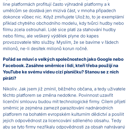
line platformách profitují často výhradně platformy a k
umělcům se dostává jen mizivá část, v mnoha případech
dokonce vůbec nic. Když zmiňujete Ulož.to, to je exemplární
příklad chytrého obchodního modelu, kdy tvůrci hudby nebo
filmu zcela ostrouhali. Lidé sice platí za stahování hudby
nebo filmu, ale veškerý výdělek plyne do kapes
provozovatele této služby. Myslím, že se bavíme v řádech
milionů, ne-li desítek milionů korun ročně.
Pořád se mluví o velkých společnostech jako Google nebo
Facebook. Zasáhne směrnice i lidi, kteří třeba použijí na
YouTube ke svému videu cizí písničku? Stanou se z nich
piráti?
Nikoliv. Jak jsem již zmínil, běžného občana, a tedy uživatele
těchto platforem se změna nedotkne. Povinnost uzavřít
licenční smlouvu budou mít technologické firmy. Cílem přijetí
směrnic je zejména zamezit parazitování nadnárodních
platforem na bohatém evropském kulturním dědictví a posílit
jejich odpovědnost za licencování sdíleného obsahu. Tedy
aby se tyto firmy nezříkaly odpovědnosti za obsah nahrávaný