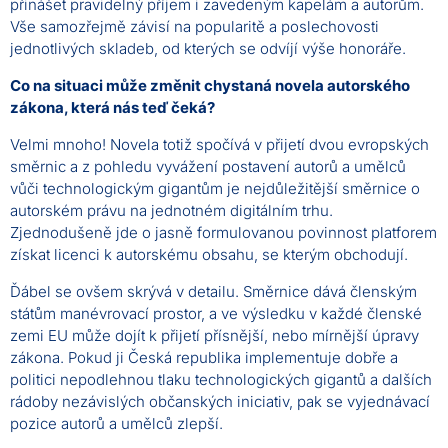
přinášet pravidelný příjem i zavedeným kapelám a autorům.
Vše samozřejmě závisí na popularitě a poslechovosti
jednotlivých skladeb, od kterých se odvíjí výše honoráře.
Co na situaci může změnit chystaná novela autorského
zákona, která nás teď čeká?
Velmi mnoho! Novela totiž spočívá v přijetí dvou evropských
směrnic a z pohledu vyvážení postavení autorů a umělců
vůči technologickým gigantům je nejdůležitější směrnice o
autorském právu na jednotném digitálním trhu.
Zjednodušeně jde o jasně formulovanou povinnost platforem
získat licenci k autorskému obsahu, se kterým obchodují.
Ďábel se ovšem skrývá v detailu. Směrnice dává členským
státům manévrovací prostor, a ve výsledku v každé členské
zemi EU může dojít k přijetí přísnější, nebo mírnější úpravy
zákona. Pokud ji Česká republika implementuje dobře a
politici nepodlehnou tlaku technologických gigantů a dalších
rádoby nezávislých občanských iniciativ, pak se vyjednávací
pozice autorů a umělců zlepší.