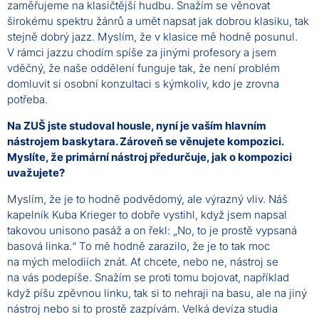
zaměřujeme na klasičtější hudbu. Snažím se věnovat
širokému spektru žánrů a umět napsat jak dobrou klasiku, tak
stejně dobrý jazz. Myslím, že v klasice mě hodně posunul.
V rámci jazzu chodím spíše za jinými profesory a jsem
vděčný, že naše oddělení funguje tak, že není problém
domluvit si osobní konzultaci s kýmkoliv, kdo je zrovna
potřeba.
Na ZUŠ jste studoval housle, nyní je vaším hlavním
nástrojem baskytara. Zároveň se věnujete kompozici.
Myslíte, že primární nástroj předurčuje, jak o kompozici
uvažujete?
Myslím, že je to hodně podvědomý, ale výrazný vliv. Náš
kapelník Kuba Krieger to dobře vystihl, když jsem napsal
takovou unisono pasáž a on řekl: „No, to je prostě vypsaná
basová linka.“ To mě hodně zarazilo, že je to tak moc
na mých melodiích znát. Ať chcete, nebo ne, nástroj se
na vás podepíše. Snažím se proti tomu bojovat, například
když píšu zpěvnou linku, tak si to nehraji na basu, ale na jiný
nástroj nebo si to prostě zazpívám. Velká devíza studia