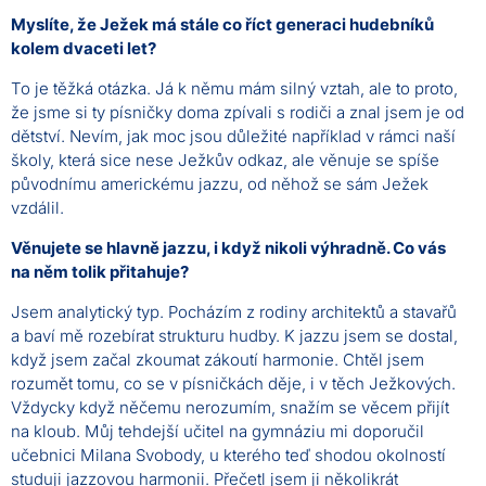
Myslíte, že Ježek má stále co říct generaci hudebníků
kolem dvaceti let?
To je těžká otázka. Já k němu mám silný vztah, ale to proto,
že jsme si ty písničky doma zpívali s rodiči a znal jsem je od
dětství. Nevím, jak moc jsou důležité například v rámci naší
školy, která sice nese Ježkův odkaz, ale věnuje se spíše
původnímu americkému jazzu, od něhož se sám Ježek
vzdálil.
Věnujete se hlavně jazzu, i když nikoli výhradně. Co vás
na něm tolik přitahuje?
Jsem analytický typ. Pocházím z rodiny architektů a stavařů
a baví mě rozebírat strukturu hudby. K jazzu jsem se dostal,
když jsem začal zkoumat zákoutí harmonie. Chtěl jsem
rozumět tomu, co se v písničkách děje, i v těch Ježkových.
Vždycky když něčemu nerozumím, snažím se věcem přijít
na kloub. Můj tehdejší učitel na gymnáziu mi doporučil
učebnici Milana Svobody, u kterého teď shodou okolností
studuji jazzovou harmonii. Přečetl jsem ji několikrát