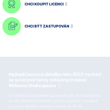
CHCI KOUPIT LICENCI
CHCI BÝT ZASTUPOVÁN
Nejlepší jazzová skladba roku 2022 vychází
ze sonetové formy milostných básní
Williama Shakespeara
Trombonista a skladatel jazzové hudby Richard Šanda
se stal vítězem třináctého ročníku soutěže o nejlepší
jazzovou skladbu mladých autorů do 35 let,…