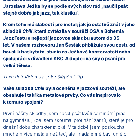
Jaroslava Ježka by se podle svých slov rád „naučil psát
stejně dobře jak jazz, tak klasiku“.
Krom toho má slabost i pro metal; jak je ostatně znát v jeho
skladbě
Chill
, která zvítězila v soutěži OSA a Bohemia
JazzFestu o nejlepší jazzovou skladbu autora do 35
let. V našem rozhovoru Jan Šesták přibližuje svou cestu od
houslí k baskytaře, studia na Ježkově konzervatoři nebo
spolupráci s divadlem ABC. A dojde i na sny o psaní pro
velká tělesa.
Text: Petr Vidomus, foto: Štěpán Filip
Vaše skladba
Chill
byla oceněna v jazzové soutěži, ale
obsahuje i takřka metalové prvky. Co vás inspirovalo
k tomuto spojení?
První náčrty skladby jsem začal psát kvůli seminární práci
na gymnáziu, kde jsem zkoumal prolínání žánrů, které je pro
dnešní dobu charakteristické. V té době jsem poslouchal
mnohem více metalu než teď, ale i nadále mě baví umělci,