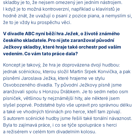
skladby je to, že nejsem omezený jen jedním nástrojem.
I když je to možná kontroverzní, například u klavíristů je
hodně znát, že uvažují o psaní z pozice piana, a nemyslím si,
že to je vždy ku prospěchu věci.
V divadle ABC nyní běží hra
Ježek
, o životě známého
českého skladatele. Pro ni jste zaranžoval původní
Ježkovy skladby, které hraje také orchestr pod vaším
vedením. Co vám tato práce dala?
Koncept je takový, že hra je doprovázena dvojí hudbou:
jednak scénickou, kterou složil Martin Srpek Konvička, a pak
písněmi Jaroslava Ježka, které hrajeme ve stylu
Osvobozeného divadla. Ty původní Ježkovy písně jsme
aranžovali spolu s Honzou Drábkem. Je to sedm nebo osm
písniček, většinou ty nejznámější hity, ale některé jsem
slyšel poprvé. Podstatné bylo vše upravit pro správnou délku
a také ve vhodných tóninách pro herce, kteří tam zpívají.
S autorem scénické hudby jsme řešili také tonální návaznost.
Byla to zajímavá práce, i co se týče spolupráce s herci
a režisérem v celém tom divadelním kolosu.