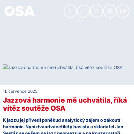
EN
11. července 2025
Jazzová harmonie mě uchvátila, říká
vítěz soutěže OSA
K jazzu jej přivedl poněkud analytický zájem o zákoutí
harmonie. Nyní dvaadvacetiletý basista a skladatel Jan
Šesták se ovšem na jazz neomezuje a na Konzervatoři