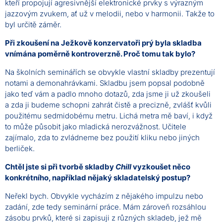
kteří propojují agresivnější elektronické prvky s výrazným
jazzovým zvukem, ať už v melodii, nebo v harmonii. Takže to
byl určitě záměr.
Při zkoušení na Ježkově konzervatoři prý byla skladba
vnímána poměrně kontroverzně. Proč tomu tak bylo?
Na školních seminářích se obvykle vlastní skladby prezentují
notami a demonahrávkami. Skladbu jsem popsal podobně
jako teď vám a padlo mnoho dotazů, zda jsme ji už zkoušeli
a zda ji budeme schopni zahrát čistě a precizně, zvlášť kvůli
použitému sedmidobému metru. Lichá metra mě baví, i když
to může působit jako mladická nerozvážnost. Učitele
zajímalo, zda to zvládneme bez použití kliku nebo jiných
berliček.
Chtěl jste si při tvorbě skladby
Chill
vyzkoušet něco
konkrétního, například nějaký skladatelský postup?
Neřekl bych. Obvykle vycházím z nějakého impulzu nebo
zadání, zde tedy seminární práce. Mám zároveň rozsáhlou
zásobu prvků, které si zapisuji z různých skladeb, jež mě