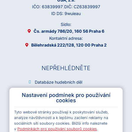
IČO: 63839997
|
DIČ: CZ63839997
ID DS: 9wuieau
Sídlo:
Čs. armády 786/20, 160 56 Praha 6
Kontaktní adresa:
Bělehradská 222/128, 120 00 Praha 2
NEPŘEHLÉDNĚTE
Databáze hudebních děl
Archiv OSA
Nastavení podmínek pro používání
Kariéra
cookies
Všeobecné podmínky e-shopu OSA
Tyto webové stránky používají k poskytování služeb,
Licenční podmínky e-shopu OSA
analýze návštěvnosti a k lepšímu zacílení reklamy na
Pravidla ochrany osobních údajů
sociálních sítí soubory cookies. Bližší info naleznete
Pravidla cookies
v
Podmínkách pro používání souborů cookies
.