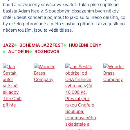
band a nazvučený smyčcový kvartet. Takto píše například
basista Adam Neely. S podobným obsazením bych někdy
chtěl udělat koncert a pojmout to jako suitu, něco delšího, co
by drželo pohromadě a mělo stavbu a příběh. Takže jestli po
něčem toužím, jsou to větší tělesa.
JAZZ
BOHEMIA JAZZFEST
HUDEBNÍ CENY
AUTOR IN
ROZHOVOR