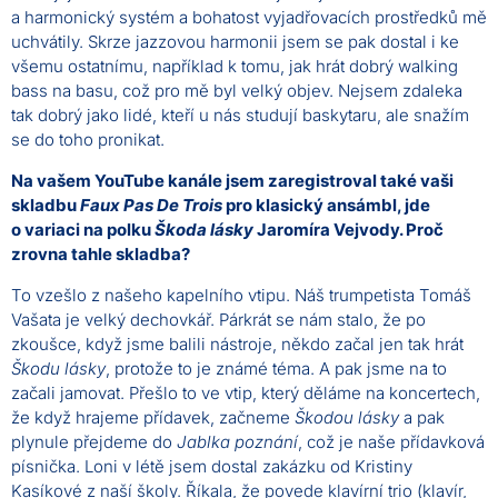
a harmonický systém a bohatost vyjadřovacích prostředků mě
uchvátily. Skrze jazzovou harmonii jsem se pak dostal i ke
všemu ostatnímu, například k tomu, jak hrát dobrý walking
bass na basu, což pro mě byl velký objev. Nejsem zdaleka
tak dobrý jako lidé, kteří u nás studují baskytaru, ale snažím
se do toho pronikat.
Na vašem YouTube kanále jsem zaregistroval také vaši
skladbu
Faux Pas De Trois
pro klasický ansámbl, jde
o variaci na polku
Škoda lásky
Jaromíra Vejvody. Proč
zrovna tahle skladba?
To vzešlo z našeho kapelního vtipu. Náš trumpetista Tomáš
Vašata je velký dechovkář. Párkrát se nám stalo, že po
zkoušce, když jsme balili nástroje, někdo začal jen tak hrát
Škodu lásky
, protože to je známé téma. A pak jsme na to
začali jamovat. Přešlo to ve vtip, který děláme na koncertech,
že když hrajeme přídavek, začneme
Škodou lásky
a pak
plynule přejdeme do
Jablka poznání
, což je naše přídavková
písnička. Loni v létě jsem dostal zakázku od Kristiny
Kasíkové z naší školy. Říkala, že povede klavírní trio (klavír,