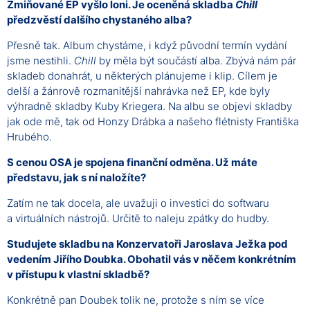
Zmiňované EP vyšlo loni. Je oceněná skladba
Chill
předzvěstí dalšího chystaného alba?
Přesně tak. Album chystáme, i když původní termín vydání
jsme nestihli.
Chill
by měla být součástí alba. Zbývá nám pár
skladeb donahrát, u některých plánujeme i klip. Cílem je
delší a žánrově rozmanitější nahrávka než EP, kde byly
výhradně skladby Kuby Kriegera. Na albu se objeví skladby
jak ode mě, tak od Honzy Drábka a našeho flétnisty Františka
Hrubého.
S cenou OSA je spojena finanční odměna. Už máte
představu, jak s ní naložíte?
Zatím ne tak docela, ale uvažuji o investici do softwaru
a virtuálních nástrojů. Určitě to naleju zpátky do hudby.
Studujete skladbu na Konzervatoři Jaroslava Ježka pod
vedením Jiřího Doubka. Obohatil vás v něčem konkrétním
v přístupu k vlastní skladbě?
Konkrétně pan Doubek tolik ne, protože s ním se více