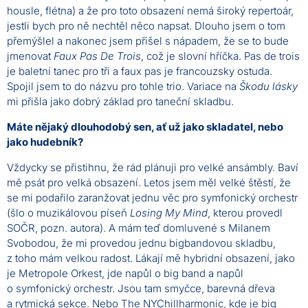
housle, flétna) a že pro toto obsazení nemá široký repertoár,
jestli bych pro ně nechtěl něco napsat. Dlouho jsem o tom
přemýšlel a nakonec jsem přišel s nápadem, že se to bude
jmenovat
Faux Pas De Trois
, což je slovní hříčka. Pas de trois
je baletní tanec pro tři a faux pas je francouzsky ostuda.
Spojil jsem to do názvu pro tohle trio. Variace na
Škodu lásky
mi přišla jako dobrý základ pro taneční skladbu.
Máte nějaký dlouhodobý sen, ať už jako skladatel, nebo
jako hudebník?
Vždycky se přistihnu, že rád plánuji pro velké ansámbly. Baví
mě psát pro velká obsazení. Letos jsem měl velké štěstí, že
se mi podařilo zaranžovat jednu věc pro symfonický orchestr
(šlo o muzikálovou píseň
Losing My Mind
, kterou provedl
SOČR, pozn. autora). A mám teď domluvené s Milanem
Svobodou, že mi provedou jednu bigbandovou skladbu,
z toho mám velkou radost. Lákají mě hybridní obsazení, jako
je Metropole Orkest, jde napůl o big band a napůl
o symfonický orchestr. Jsou tam smyčce, barevná dřeva
a rytmická sekce. Nebo The NYChillharmonic, kde je big