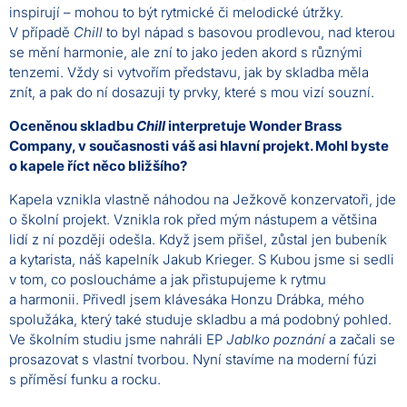
inspirují – mohou to být rytmické či melodické útržky.
V případě
Chill
to byl nápad s basovou prodlevou, nad kterou
se mění harmonie, ale zní to jako jeden akord s různými
tenzemi. Vždy si vytvořím představu, jak by skladba měla
znít, a pak do ní dosazuji ty prvky, které s mou vizí souzní.
Oceněnou skladbu
Chill
interpretuje Wonder Brass
Company, v současnosti váš asi hlavní projekt. Mohl byste
o kapele říct něco bližšího?
Kapela vznikla vlastně náhodou na Ježkově konzervatoři, jde
o školní projekt. Vznikla rok před mým nástupem a většina
lidí z ní později odešla. Když jsem přišel, zůstal jen bubeník
a kytarista, náš kapelník Jakub Krieger. S Kubou jsme si sedli
v tom, co posloucháme a jak přistupujeme k rytmu
a harmonii. Přivedl jsem klávesáka Honzu Drábka, mého
spolužáka, který také studuje skladbu a má podobný pohled.
Ve školním studiu jsme nahráli EP
Jablko poznání
a začali se
prosazovat s vlastní tvorbou. Nyní stavíme na moderní fúzi
s příměsí funku a rocku.