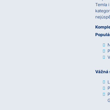
Temla i
kategor
nejúspě
Komple
Populá
N
P
V
Vážná 
L
P
P
G