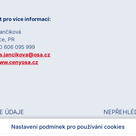
 pro více informací:
Jančíková
ce, PR
0 606 095 999
a.jancikova@osa.cz
ww.cenyosa.cz
E ÚDAJE
NEPŘEHLÉ
Nastavení podmínek pro používání cookies
.s.
Databáze hu
63839997
|
DIČ: CZ63839997
Archiv OSA