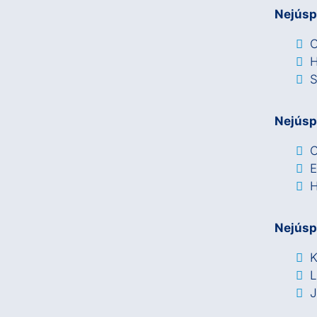
Nejúsp
C
H
S
Nejúsp
C
E
H
Nejúsp
K
J