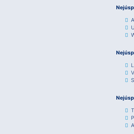
Nejúsp
A
U
W
Nejúsp
L
V
S
Nejúsp
T
P