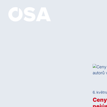
6. květn
Ceny 
nejús