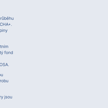
průběhu
ARCHA+.
piny
stním
tý fond
 OSA.
ou
ýrobu
ry jsou