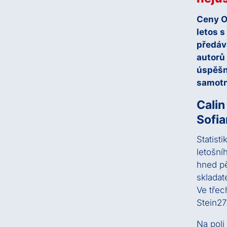
Ceny O
letos s
předává
autorů 
úspěšn
samotn
Calin
Sofi
Statist
letošní
hned pě
skladat
Ve třec
Stein27
Na poli