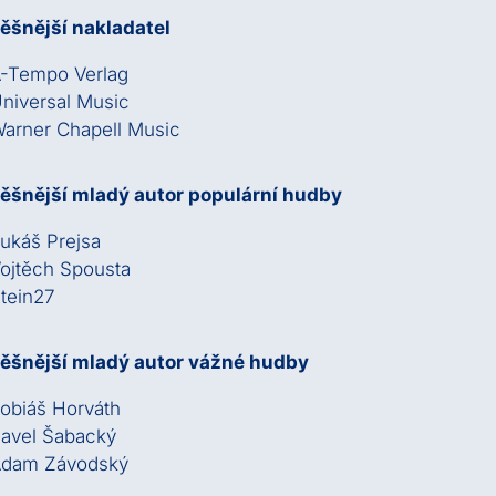
ěšnější nakladatel
-Tempo Verlag
niversal Music
arner Chapell Music
ěšnější mladý autor populární hudby
ukáš Prejsa
ojtěch Spousta
tein27
ěšnější mladý autor vážné hudby
obiáš Horváth
avel Šabacký
Adam Závodský