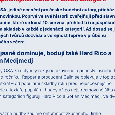
SA, jediné ocenění pro české hudební autory, přicház
 novinkou. Poprvé ve své historii zveřejňují před sla
ním, které se koná 10. června, přehled tří nejúspěšn
a skladeb v každé z jedenácti kategorií. Až dosud se
ých tvůrců dozvídala veřejnost teprve v průběhu
ého večera.
 jasně dominuje, bodují také Hard Rico a
an Medjmedj
iky OSA za uplynulý rok jsou uzavřené a přinesly jasného f
ho ročníku. Rapper a producent Calin se objevuje v top tro
tkrát – od populární skladby roku přes nejúspěšnějšího
ele a textaře populární hudby až po nejstreamovanějšího 
h kategoriích figurují Hard Rico a Sofian Medjmedj, ve d
.
 vážné hudby zaujme přítomnost zkušeného Jiřího