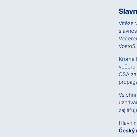
Slavn
Vítěze 
slavnos
Večere
Vosto5.
Kromě k
večeru 
OSA za 
propaga
Všichni
uznáva
zajišťu
Hlavní
Český 