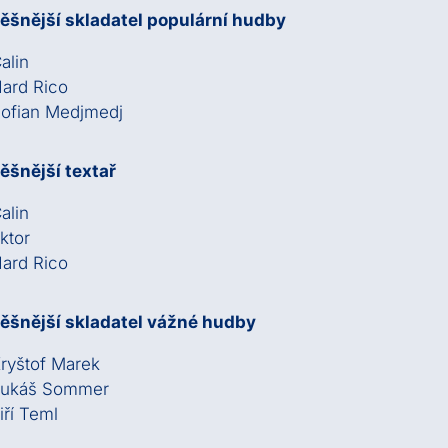
ěšnější skladatel populární hudby
alin
ard Rico
ofian Medjmedj
ěšnější textař
alin
ktor
ard Rico
ěšnější skladatel vážné hudby
ryštof Marek
Lukáš Sommer
iří Teml