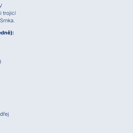
V
trojicí
 Srnka.
edně):
l
dřej