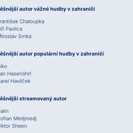
ěšnější autor vážné hudby v zahraničí
rantišek Chaloupka
iří Pavlica
iroslav Srnka
ěšnější autor populární hudby v zahraničí
iko
an Hasenöhrl
arel Havlíček
ěšnější streamovaný autor
alin
ofian Medjmedj
iktor Sheen