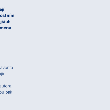
ejí
vnostním
ějších
 jména
avorita
jici
autora.
vou pak