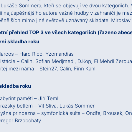
 Lukáše Sommera, kteří se objevují ve dvou kategoriích. 
ii nejúspěšnějšího autora vážné hudby v zahraničí je mezi 
šnějších mimo jiné světově uznávaný skladatel Miroslav
tní přehled TOP 3 ve všech kategoriích (řazeno abec
rní skladba roku
arcos – Hard Rico, Yzomandias
istácie – Calin, Sofian Medjmedj, D.Kop, El Mehdi Zeroua
ítej mezi náma – Stein27, Calin, Finn Kahl
skladba roku
abyrint paměti – Jiří Teml
ražský betlém – Vít Slíva, Lukáš Sommer
yšná princezna – symfonická suita – Ondřej Brousek, On
regor Brzobohatý