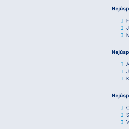
Nejúsp
F
J
M
Nejúsp
A
J
K
Nejúsp
C
S
V