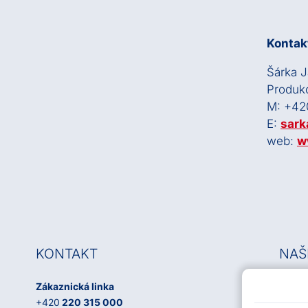
Kontakt
Šárka 
Produk
M: +42
E:
sark
web:
w
KONTAKT
NAŠ
Zákaznická linka
OSA, z
+420
220 315 000
IČO: 