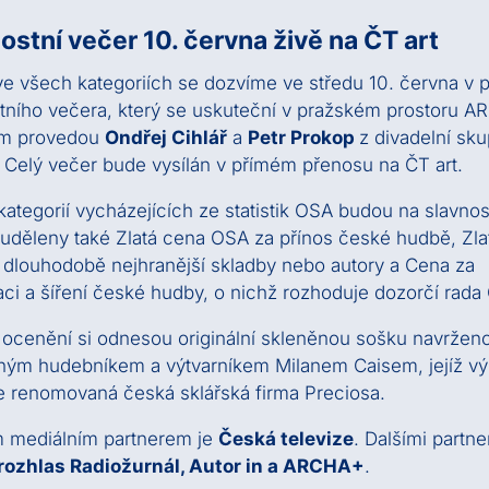
ostní večer 10. června živě na ČT art
ve všech kategoriích se dozvíme ve středu 10. června v 
tního večera, který se uskuteční v pražském prostoru 
m provedou
Ondřej Cihlář
a
Petr Prokop
z divadelní sku
 Celý večer bude vysílán v přímém přenosu na ČT art.
ategorií vycházejících ze statistik OSA budou na slavno
uděleny také Zlatá cena OSA za přínos české hudbě, Zla
dlouhodobě nejhranější skladby nebo autory a Cena za
ci a šíření české hudby, o nichž rozhoduje dozorčí rada
 ocenění si odnesou originální skleněnou sošku navržen
ným hudebníkem a výtvarníkem Milanem Caisem, jejíž v
je renomovaná česká sklářská firma Preciosa.
m mediálním partnerem je
Česká televize
. Dalšími partne
rozhlas Radiožurnál, Autor in a ARCHA+
.