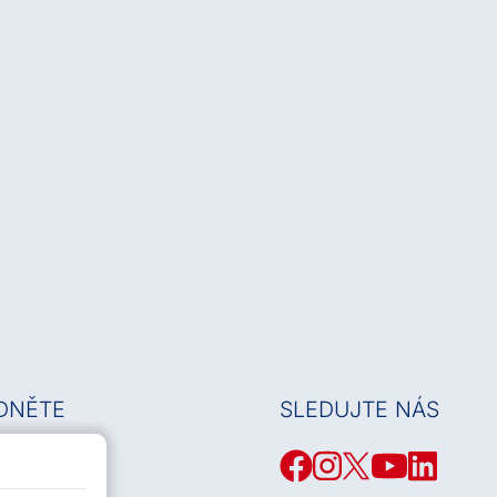
DNĚTE
SLEDUJTE NÁS
debních děl