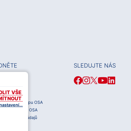
DNĚTE
SLEDUJTE NÁS
debních děl
OLIT VŠE
MÍTNOUT
odmínky e-shopu OSA
 nastavení…
dmínky e-shopu OSA
rany osobních údajů
kies