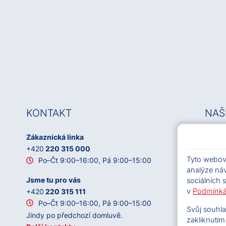
KONTAKT
NAŠ
Zákaznická linka
OSA, z
+420
220 315 000
IČO: 
Tyto webové
Po–Čt 9:00–16:00, Pá 9:00–15:00
ID DS
analýze náv
Sídlo:
Jsme tu pro vás
sociálních s
Čs.
v
Podmínká
+420
220 315 111
Kontak
Po–Čt 9:00–16:00, Pá 9:00–15:00
Svůj souhla
Bě
Jindy po předchozí domluvě.
zakliknutím