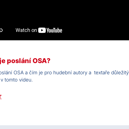
je poslání OSA?
oslání OSA a čím je pro hudební autory a textaře důležitý
 v tomto videu.
T