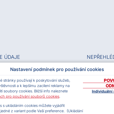
E ÚDAJE
NEPŘEHLÉ
Nastavení podmínek pro používání cookies
.s.
Databáze hu
63839997
|
DIČ: CZ63839997
Archiv OSA
POV
 stránky používají k poskytování služeb,
: 9wuieau
Kariéra
OD
štěvnosti a k lepšímu zacílení reklamy na
Všeobecné p
ítí soubory cookies. Bližší info naleznete
Individuální
Licenční po
 armády 786/20, 160 56 Praha 6
ch pro používání souborů cookies
.
tní adresa:
Pravidla och
s s ukládáním cookies můžete vyjádřit
lehradská 222/128, 120 00 Praha 2
Pravidla coo
 jedné z variant podle Vaší preference. (Ukládání