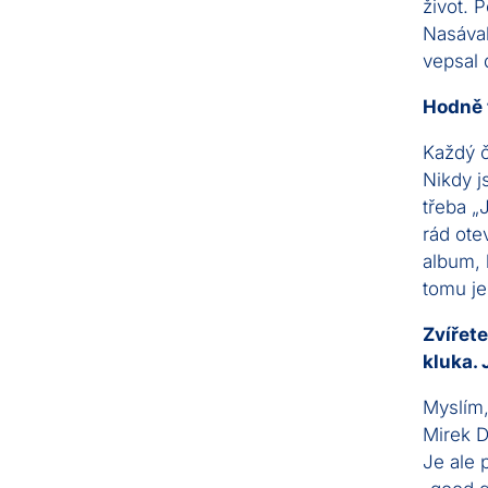
život. P
Nasával
vepsal 
Hodně t
Každý č
Nikdy j
třeba „
rád ote
album, 
tomu je
Zvířet
kluka. 
Myslím,
Mirek D
Je ale 