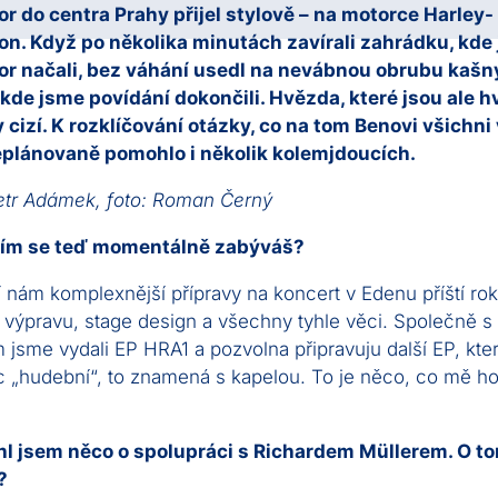
r do centra Prahy přijel stylově – na motorce Harley-
on. Když po několika minutách zavírali zahrádku, kde
or načali, bez váhání usedl na nevábnou obrubu kašn
 kde jsme povídání dokončili. Hvězda, které jsou ale 
cizí. K rozklíčování otázky, co na tom Benovi všichni 
plánovaně pomohlo i několik kolemjdoucích.
etr Adámek, foto: Roman Černý
čím se teď momentálně zabýváš?
í nám komplexnější přípravy na koncert v Edenu příští rok
výpravu, stage design a všechny tyhle věci. Společně s
jsme vydali EP HRA1 a pozvolna připravuju další EP, kte
c „hudební“, to znamená s kapelou. To je něco, co mě h
hl jsem něco o spolupráci s Richardem Müllerem. O t
?