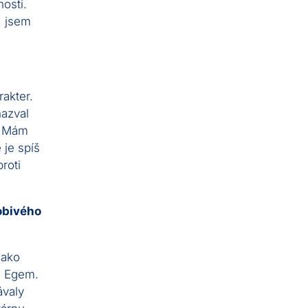
nosti.
, jsem
akter.
nazval
e. Mám
je spíš
roti
obivého
jako
s Egem.
ávaly