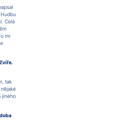
napsal
. Hudbu
í. Celá
něm
To mi
že
Zvíře.
m, tak
 nějaké
 jiného
 doba