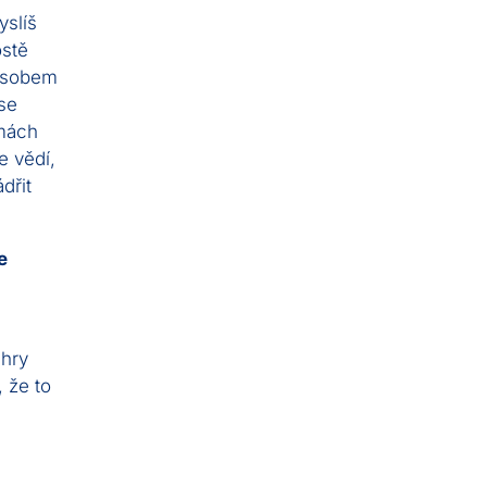
yslíš
ostě
působem
se
rmách
e vědí,
dřit
e
 hry
 že to