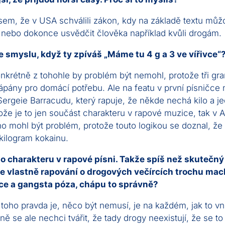
jsem, že v USA schválili zákon, kdy na základě textu můž
, nebo dokonce usvědčit člověka například kvůli drogám.
 smyslu, když ty zpíváš „Máme tu 4 g a 3 ve vířivce“
nkrétně z tohohle by problém být nemohl, protože tři gr
ápány pro domácí potřebu. Ale na featu v první písničce 
rgeie Barracudu, který rapuje, že někde nechá kilo a je
ože je to jen součást charakteru v rapové muzice, tak v 
ho mohl být problém, protože touto logikou se doznal, ž
kilogram kokainu.
o charakteru v rapové písni. Takže spíš než skutečný
 je vlastně rapování o drogových večírcích trochu ma
ace a gangsta póza, chápu to správně?
toho pravda je, něco být nemusí, je na každém, jak to vn
ě se ale nechci tvářit, že tady drogy neexistují, že se to