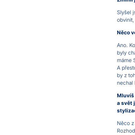
Slyšel 
obvinit
Něco ve
Ano. Ko
byly ch
máme Se
A přest
by z to
nechal 
Mluvíš 
a svět
styliz
Něco z 
Rozhodn