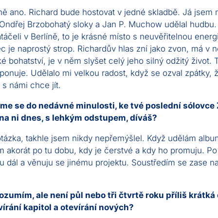
ě ano. Richard bude hostovat v jedné skladbě. Já jsem 
 Ondřej Brzobohatý sloky a Jan P. Muchow udělal hudbu
táčeli v Berlíně, to je krásné místo s neuvěřitelnou energi
ěc je naprostý strop. Richardův hlas zní jako zvon, má v 
é bohatství, je v něm slyšet celý jeho silný odžitý život. 
onuje. Udělalo mi velkou radost, když se ozval zpátky, 
 s námi chce jít.
me se do nedávné minulosti, ke tvé poslední sólovce 
 na ni dnes, s lehkým odstupem, díváš?
tázka, takhle jsem nikdy nepřemýšlel. Když udělám albu
m akorát po tu dobu, kdy je čerstvé a kdy ho promuju. Po
u dál a věnuju se jinému projektu. Soustředím se zase na
zumím, ale není půl nebo tři čtvrtě roku příliš krátká
írání kapitol a otevírání nových?