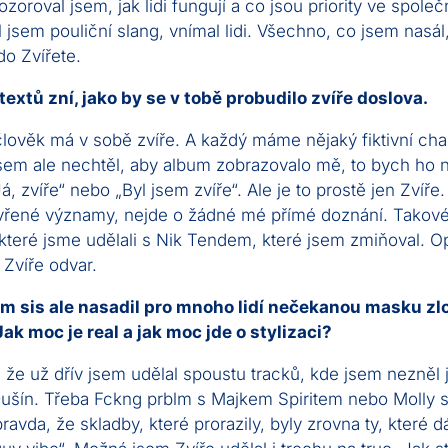
ozoroval jsem, jak lidi fungují a co jsou priority ve společ
 jsem pouliční slang, vnímal lidi. Všechno, co jsem nasál
do Zvířete.
extů zní, jako by se v tobě probudilo zvíře doslova.
lověk má v sobě zvíře. A každý máme nějaký fiktivní char
sem ale nechtěl, aby album zobrazovalo mě, to bych ho 
Já, zvíře“ nebo „Byl jsem zvíře“. Ale je to prostě jen Zvíř
vřené významy, nejde o žádné mé přímé doznání. Takové 
které jsme udělali s Nik Tendem, které jsem zmiňoval. Op
 Zvíře odvar.
em sis ale nasadil pro mnoho lidí nečekanou masku zl
Jak moc je real a jak moc jde o stylizaci?
 že už dřív jsem udělal spoustu tracků, kde jsem nezněl 
ušín. Třeba Fckng prblm s Majkem Spiritem nebo Molly 
pravda, že skladby, které prorazily, byly zrovna ty, které d