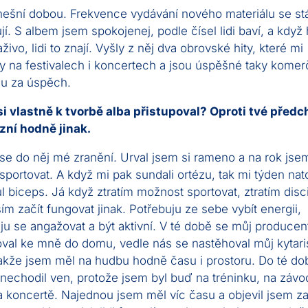
nešní dobou. Frekvence vydávání nového materiálu se st
í. S albem jsem spokojenej, podle čísel lidi baví, a když 
ivo, lidi to znají. Vyšly z něj dva obrovské hity, které mi
 na festivalech i koncertech a jsou úspěšné taky komer
ju za úspěch.
si vlastně k tvorbě alba přistupoval? Oproti tvé předc
zní hodně jinak.
 se do něj mé zranění. Urval jsem si rameno a na rok js
 sportovat. A když mi pak sundali ortézu, tak mi týden nat
l biceps. Já když ztratím možnost sportovat, ztratím disci
ím začít fungovat jinak. Potřebuju ze sebe vybít energii,
ju se angažovat a být aktivní. V té době se můj producen
val ke mně do domu, vedle nás se nastěhoval můj kytari
takže jsem měl na hudbu hodně času i prostoru. Do té do
k nechodil ven, protože jsem byl buď na tréninku, na záv
 koncertě. Najednou jsem měl víc času a objevil jsem za