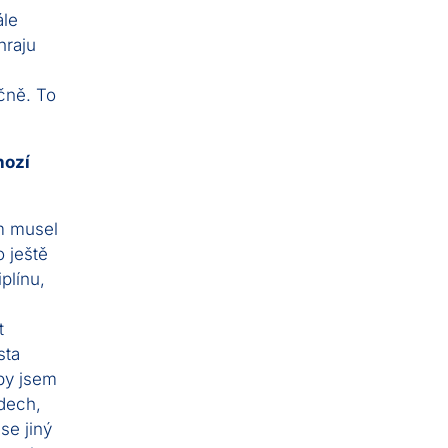
ále
hraju
čně. To
hozí
em musel
o ještě
plínu,
t
sta
by jsem
odech,
se jiný