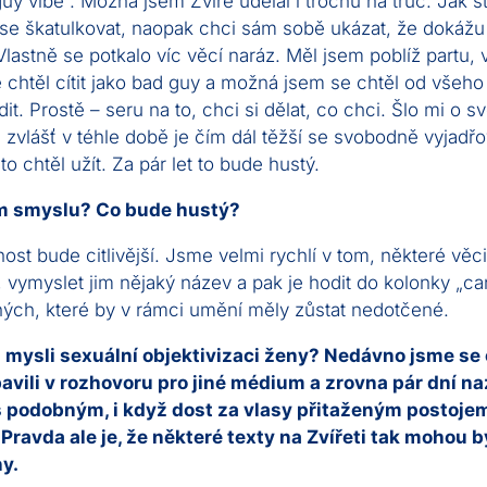
uy vibe“. Možná jsem Zvíře udělal i trochu na truc. Jak s
se škatulkovat, naopak chci sám sobě ukázat, že dokážu
. Vlastně se potkalo víc věcí naráz. Měl jsem poblíž partu, 
 chtěl cítit jako bad guy a možná jsem se chtěl od všeho
it. Prostě – seru na to, chci si dělat, co chci. Šlo mi o 
 zvlášť v téhle době je čím dál těžší se svobodně vyjadřo
to chtěl užít. Za pár let to bude hustý.
m smyslu? Co bude hustý?
ost bude citlivější. Jsme velmi rychlí v tom, některé věc
, vymyslet jim nějaký název a pak je hodit do kolonky „c
ných, které by v rámci umění měly zůstat nedotčené.
 mysli sexuální objektivizaci ženy? Nedávno jsme se
avili v rozhovoru pro jiné médium a zrovna pár dní n
 s podobným, i když dost za vlasy přitaženým postoje
 Pravda ale je, že některé texty na Zvířeti tak mohou b
y.