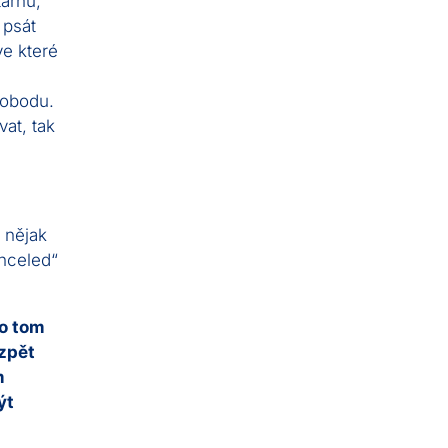
tárnu,
 psát
ve které
svobodu.
vat, tak
i nějak
anceled“
 o tom
azpět
m
ýt