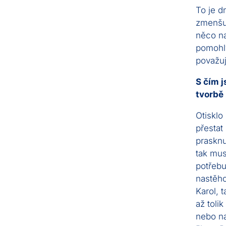
To je d
zmenšuj
něco naž
pomohly
považu
S čím j
tvorbě 
Otisklo
přestat
prasknu
tak mus
potřebu
nastěho
Karol, 
až toli
nebo na