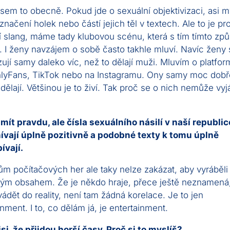
jsem to obecně. Pokud jde o sexuální objektivizaci, asi m
označení holek nebo částí jejich těl v textech. Ale to je pr
í slang, máme tady klubovou scénu, která s tím tímto z
. I ženy navzájem o sobě často takhle mluví. Navíc ženy 
zují samy daleko víc, než to dělají muži. Mluvím o platfo
lyFans, TikTok nebo na Instagramu. Ony samy moc dobř
 dělají. Většinou je to živí. Tak proč se o nich nemůže vyjá
ít pravdu, ale čísla sexuálního násilí v naší republic
ívají úplně pozitivně a podobné texty k tomu úplně
ívají.
m počítačových her ale taky nelze zakázat, aby vyráběli
ným obsahem. Že je někdo hraje, přece ještě neznamená,
ádět do reality, není tam žádná korelace. Je to jen
inment. I to, co dělám já, je entertainment.
jsi, že přijdou horší časy. Proč si to myslíš?