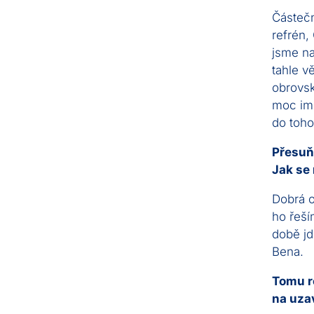
Částečn
refrén,
jsme na
tahle v
obrovsk
moc imp
do toho
Přesuň
Jak se
Dobrá o
ho řeší
době jd
Bena.
Tomu ro
na uzav