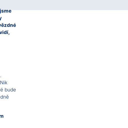
 jsme
y
hvězdné
vidí,
.
 Nik
ré bude
odně
om