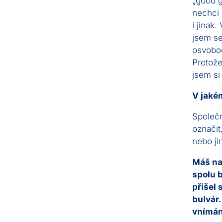
„good g
nechci 
i jinak
jsem se
osvobod
Protože
jsem si 
V jaké
Společn
označit
nebo ji
Máš na
spolu b
přišel
bulvár.
vnímán