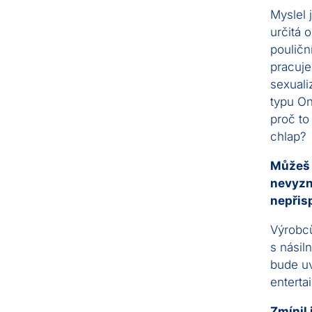
Myslel 
určitá 
pouličn
pracuje
sexuali
typu On
proč to
chlap?
Můžeš m
nevyzn
nepřisp
Výrobců
s násil
bude uv
enterta
Zmínil 