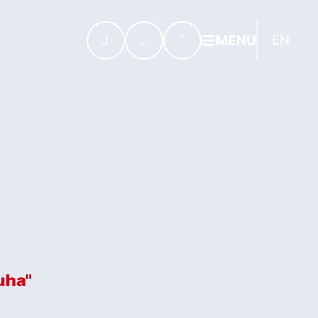
EN
MENU
uha"