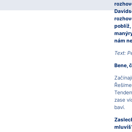
rozhovo
Davids
rozhov
poblíž,
manýry 
nám ne
Text: P
Bene, 
Začínaj
Řešíme 
Tendem 
zase ví
baví.
Zaslec
mluvíš