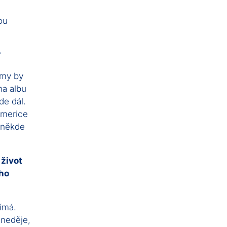
ou
?
amy by
na albu
de dál.
Americe
e někde
 život
cho
ímá.
 neděje,