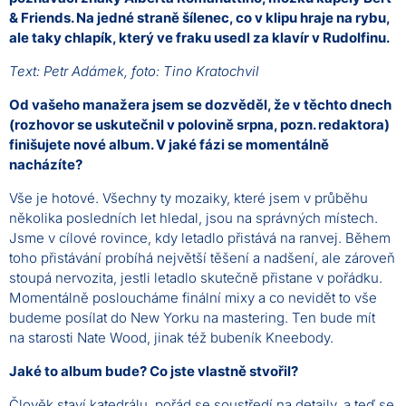
&
Friends. Na jedné straně šílenec, co v klipu hraje na rybu,
ale taky chlapík, který ve fraku usedl za klavír v Rudolfinu.
Text: Petr Adámek, foto: Tino Kratochvil
Od vašeho manažera jsem se dozvěděl, že v těchto dnech
(rozhovor se uskutečnil v polovině srpna, pozn. redaktora)
finišujete nové album. V jaké fázi se momentálně
nacházíte?
Vše je hotové. Všechny ty mozaiky, které jsem v průběhu
několika posledních let hledal, jsou na správných místech.
Jsme v cílové rovince, kdy letadlo přistává na ranvej. Během
toho přistávání probíhá největší těšení a nadšení, ale zároveň
stoupá nervozita, jestli letadlo skutečně přistane v pořádku.
Momentálně posloucháme finální mixy a co nevidět to vše
budeme posílat do New Yorku na mastering. Ten bude mít
na starosti Nate Wood, jinak též bubeník Kneebody.
Jaké to album bude? Co jste vlastně stvořil?
Člověk staví katedrálu, pořád se soustředí na detaily, a teď se