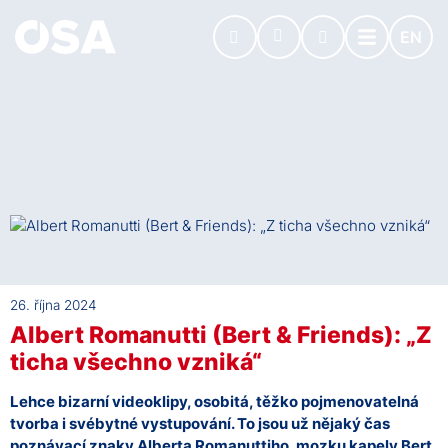
EN
26. října 2024
Albert Romanutti (Bert & Friends): „Z
ticha všechno vzniká“
Lehce bizarní videoklipy, osobitá, těžko pojmenovatelná
tvorba i svébytné vystupování. To jsou už nějaký čas
poznávací znaky Alberta Romanuttiho, mozku kapely Bert