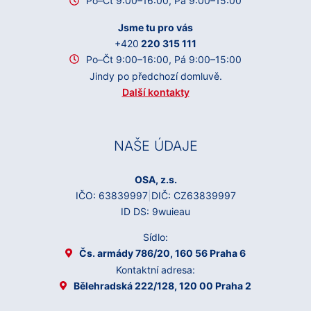
Po–Čt 9:00–16:00, Pá 9:00–15:00
Jsme tu pro vás
+420
220 315 111
Po–Čt 9:00–16:00, Pá 9:00–15:00
Jindy po předchozí domluvě.
Další kontakty
NAŠE ÚDAJE
OSA, z.s.
IČO: 63839997
|
DIČ: CZ63839997
ID DS: 9wuieau
Sídlo:
Čs. armády 786/20, 160 56 Praha 6
Kontaktní adresa:
Bělehradská 222/128, 120 00 Praha 2