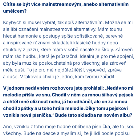
Cítíte se být více mainstreamovým, anebo alternativním
umělcem?
Kdybych si musel vybrat, tak spíš alternativním. Možná se mi
ale líbí označení mainstreamové alternativy. Mám touhu
hledat harmonie a postupy spíše sofistikované, barevné
a inspirované různými skladateli klasické hudby nebo
struktury z jazzu, které mám v sobě nasáté ze školy. Zároveň
mám rád hudbu, která je průzračná. Ideální je pro mě spojení,
aby byla muzika poslouchatelná pro všechny, ale zároveň
měla duši. To je pro mě nejdůležitější, výpověď, zpráva
a duše. V takovou chvíli je jedno, kam tvorbu zařadit.
V jednom nedávném rozhovoru jste prohlásil: „Nedávno mi
melodie přišla ve snu. Chodil v něm za mnou šilhavý pejsek
a chtěl mně olíznout nohu, já ho odháněl, ale on za mnou
chodil zpátky a u toho hrála melodie. Díky tomu pejskovi
vznikla nová písnička.“ Bude tato skladba na novém albu?
Ano, vznikla z toho moje hodně oblíbená písnička, ale to jsou
všechny. Bude na desce a myslím si, že ji lidi podle popisu