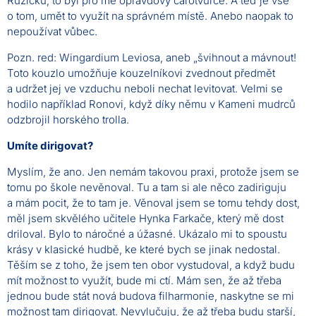
Růžičku, to byl pro mě opravdový čarotvůrce. A teď je vše
o tom, umět to využít na správném místě. Anebo naopak to
nepoužívat vůbec.
Pozn. red: Wingardium Leviosa, aneb „švihnout a mávnout!
Toto kouzlo umožňuje kouzelníkovi zvednout předmět
a udržet jej ve vzduchu neboli nechat levitovat. Velmi se
hodilo například Ronovi, když díky němu v Kameni mudrců
odzbrojil horského trolla.
Umíte dirigovat?
Myslím, že ano. Jen nemám takovou praxi, protože jsem se
tomu po škole nevěnoval. Tu a tam si ale něco zadiriguju
a mám pocit, že to tam je. Věnoval jsem se tomu tehdy dost,
měl jsem skvělého učitele Hynka Farkače, který mě dost
driloval. Bylo to náročné a úžasné. Ukázalo mi to spoustu
krásy v klasické hudbě, ke které bych se jinak nedostal.
Těším se z toho, že jsem ten obor vystudoval, a když budu
mít možnost to využít, bude mi ctí. Mám sen, že až třeba
jednou bude stát nová budova filharmonie, naskytne se mi
možnost tam dirigovat. Nevylučuju, že až třeba budu starší,