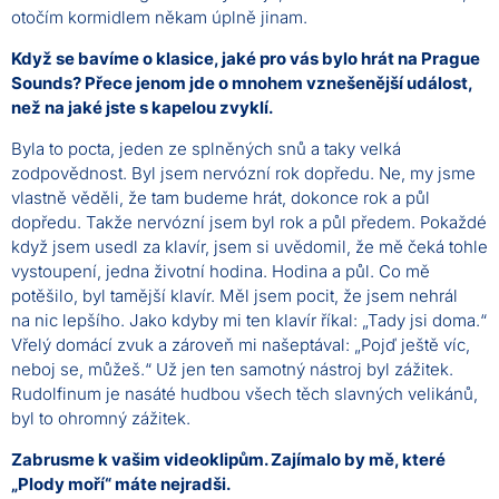
otočím kormidlem někam úplně jinam.
Když se bavíme o klasice, jaké pro vás bylo hrát na Prague
Sounds? Přece jenom jde o mnohem vznešenější událost,
než na jaké jste s kapelou zvyklí.
Byla to pocta, jeden ze splněných snů a taky velká
zodpovědnost. Byl jsem nervózní rok dopředu. Ne, my jsme
vlastně věděli, že tam budeme hrát, dokonce rok a půl
dopředu. Takže nervózní jsem byl rok a půl předem. Pokaždé
když jsem usedl za klavír, jsem si uvědomil, že mě čeká tohle
vystoupení, jedna životní hodina. Hodina a půl. Co mě
potěšilo, byl tamější klavír. Měl jsem pocit, že jsem nehrál
na nic lepšího. Jako kdyby mi ten klavír říkal: „Tady jsi doma.“
Vřelý domácí zvuk a zároveň mi našeptával: „Pojď ještě víc,
neboj se, můžeš.“ Už jen ten samotný nástroj byl zážitek.
Rudolfinum je nasáté hudbou všech těch slavných velikánů,
byl to ohromný zážitek.
Zabrusme k vašim videoklipům. Zajímalo by mě, které
„Plody moří“ máte nejradši.