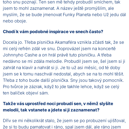
toho snu poznají. Ten sen mě tehdy probudil smíchem, tak
jsem to mohl zaznamenat. A název ještě promýšlím, ale
myslím, že se bude jmenovat Funky Planeta nebo Už jedu dál
nebo oboje.
Chodí k vám podobné inspirace ve snech často?
Docela jo. Třeba písnička Akamaféra vznikla zčásti tak, že se
mi celý refrén zdál ve snu. Doprovázel jsem na koncertě
Johnnyho Cashe a on hrál právě tuto písničku. A třeba
nedávno se mi zdála melodie. Probudil jsem se, šel jsem si ji
zahrát na klavír a nahrát si ji. Je to už asi měsíc, od té doby
jsem se k tomu naschvál nedostal, abych se na to mohl těšit.
Třeba z toho bude další písnička. Sny jsou takový pomocník.
Pro tvůrce je zázrak, když to jde takhle lehce, když se celý
ten balíček objeví sám.
Takže vás uprostřed noci probudí sen, v němž slyšíte
melodii, tak vstanete a jdete si ji zaznamenat?
Dřív se mi několikrát stalo, že jsem se po probuzení ujišťoval,
že si to budu pamatovat i ráno, spal jsem dál, ale ráno jsem