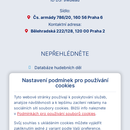
Sídlo:
Čs. armády 786/20, 160 56 Praha 6
Kontaktní adresa:
Bělehradská 222/128, 120 00 Praha 2
NEPŘEHLÉDNĚTE
Databáze hudebních děl
Archiv OSA
Nastavení podmínek pro používání
Kariéra
cookies
Všeobecné podmínky e-shopu OSA
Tyto webové stránky používají k poskytování služeb,
Licenční podmínky e-shopu OSA
analýze návštěvnosti a k lepšímu zacílení reklamy na
Pravidla ochrany osobních údajů
sociálních sítí soubory cookies. Bližší info naleznete
Pravidla cookies
v
Podmínkách pro používání souborů cookies
.
Svůj souhlas s ukládáním cookies můžete vyjádřit
zakliknutím jedné z variant podle Vaší preference.