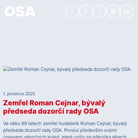
EN
1. prosince 2025
Zemřel Roman Cejnar, bývalý
předseda dozorčí rady OSA
Ve věku 66 letech zemřel hudebník Roman Cejnar, bývalý
předseda dozorčí rady OSA. Proslul především svými
úpravami vánočních koled, které vyšly na několika albech.